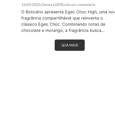
16/01/2025
Câmara LGBT
Envie um comentário
O Boticário apresenta Egeo Choc High, uma no
fragrância compartilhável que reinventa o
clássico Egeo Choc. Combinando notas de
chocolate e morango, a fragrância busca…
LEIA MAIS
O
B
O
T
I
C
Á
R
I
O
A
P
R
E
S
E
N
T