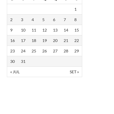
A
E
C
T
1
H
O
M
R
2
3
4
5
6
7
8
I
E
A
M
M
S
9
10
11
12
13
14
15
I
Ã
M
O
16
17
18
19
20
21
22
A
P
R
A
C
U
23
24
25
26
27
28
29
A
L
O
O
F
30
31
I
M
« JUL
SET »
D
E
U
M
A
E
R
A
P
A
R