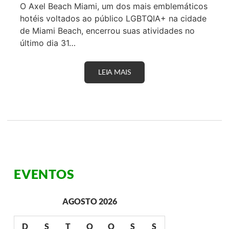
O Axel Beach Miami, um dos mais emblemáticos
T
+
hotéis voltados ao público LGBTQIA+ na cidade
D
de Miami Beach, encerrou suas atividades no
O
B
último dia 31…
R
A
S
LEIA MAIS
E
I
N
L
C
R
E
E
R
Ú
R
N
A
E
M
L
E
I
N
D
T
E
O
R
EVENTOS
D
A
O
N
A
Ç
X
A
AGOSTO 2026
E
S
L
D
B
O
D
S
T
Q
Q
S
S
E
S