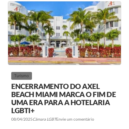
M
E
N
T
O
D
O
M
A
N
I
F
E
S
T
O
Turismo
D
E
ENCERRAMENTO DO AXEL
T
U
BEACH MIAMI MARCA O FIM DE
R
UMA ERA PARA A HOTELARIA
I
S
LGBTI+
M
O
08/04/2025
Câmara LGBT
Envie um comentário
L
G
B