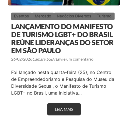
Eventos
Mercado
Negócios Diversos
Turismo
LANÇAMENTO DO MANIFESTO
DE TURISMO LGBT+ DO BRASIL
REÚNE LIDERANÇAS DO SETOR
EM SÃO PAULO
26/02/2026
Câmara LGBT
Envie um comentário
Foi lançado nesta quarta-feira (25), no Centro
de Empreendedorismo e Pesquisa do Museu da
Diversidade Sexual, o Manifesto de Turismo
LGBT+ no Brasil, uma iniciativa…
LEIA MAIS
L
A
N
Ç
A