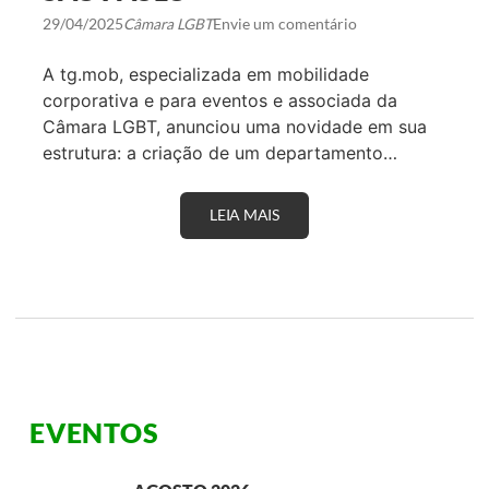
T
29/04/2025
Câmara LGBT
Envie um comentário
A
C
A
A tg.mob, especializada em mobilidade
O
S
corporativa e para eventos e associada da
B
Câmara LGBT, anunciou uma novidade em sua
A
S
estrutura: a criação de um departamento…
T
I
D
LEIA MAIS
T
O
G
R
.
E
M
S
O
D
B
O
R
T
E
U
F
R
O
I
R
S
Ç
M
EVENTOS
A
O
E
E
S
E
T
V