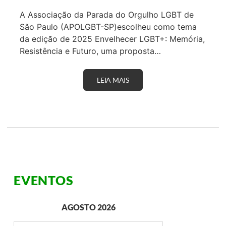
A Associação da Parada do Orgulho LGBT de
São Paulo (APOLGBT-SP)escolheu como tema
da edição de 2025 Envelhecer LGBT+: Memória,
Resistência e Futuro, uma proposta…
LEIA MAIS
P
A
R
A
D
A
D
O
O
R
G
U
EVENTOS
L
H
O
L
AGOSTO 2026
G
B
T