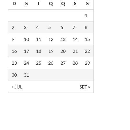
D
S
T
Q
Q
S
S
+
2
0
1
2
5
2
3
4
5
6
7
8
C
E
L
9
10
11
12
13
14
15
E
B
16
17
18
19
20
21
22
R
A
E
23
24
25
26
27
28
29
N
V
E
30
31
L
H
« JUL
SET »
E
C
I
M
E
N
T
O
C
O