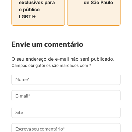
exclusivos para
de São Paulo
c
i
s
-
o público
e
t
t
m
LGBTI+
b
t
a
a
o
e
g
i
o
r
r
l
k
a
Envie um comentário
m
O seu endereço de e-mail não será publicado.
Campos obrigatórios são marcados com
*