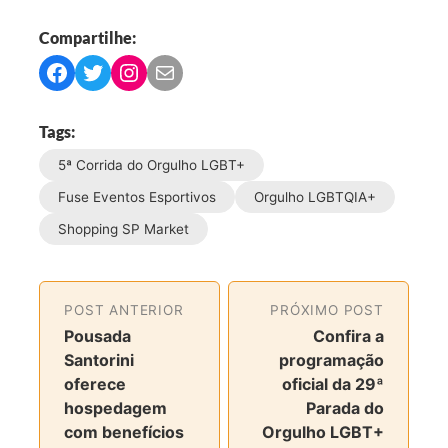
Compartilhe:
C
C
C
C
o
o
o
o
m
m
m
m
Tags:
p
p
p
p
5ª Corrida do Orgulho LGBT+
a
a
a
a
r
r
r
r
Fuse Eventos Esportivos
Orgulho LGBTQIA+
t
t
t
t
Shopping SP Market
i
i
i
i
l
l
l
l
h
h
h
h
POST ANTERIOR
PRÓXIMO POST
a
a
a
a
Pousada
Confira a
r
r
r
r
Santorini
programação
n
n
n
v
oferece
oficial da 29ª
o
o
o
i
hospedagem
Parada do
F
T
I
a
com benefícios
Orgulho LGBT+
a
w
n
e