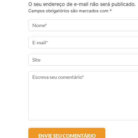
F
T
I
a
O seu endereço de e-mail não será publicado.
a
w
n
e
Campos obrigatórios são marcados com
*
c
i
s
-
e
t
t
m
b
t
a
a
o
e
g
i
o
r
r
l
k
a
m