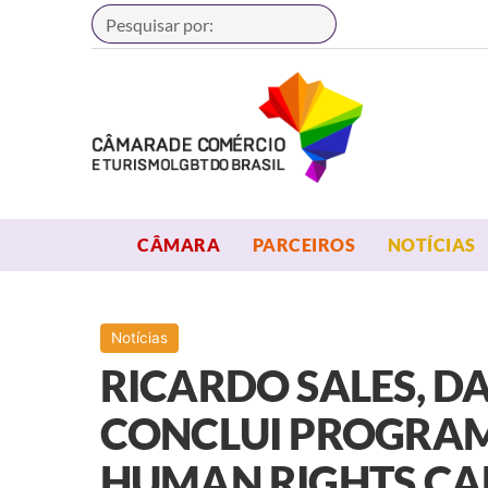
Buscar
OPEN MENU
OPEN MENU
CÂMARA
PARCEIROS
NOTÍCIAS
Notícias
RICARDO SALES, DA
CONCLUI PROGRAM
HUMAN RIGHTS C