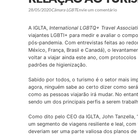
28/05/2020
Câmara LGBT
Envie um comentário
A IGLTA,
International LGBTQ+ Travel Associat
viajantes LGBTI+ para medir e avaliar o comp
pós-pandemia. Com entrevistas feitas ao red
México, França, Brasil e Canadá), o levantame
voltar a viajar ainda este ano, com protocolo
padrões de higienização.
Sabido por todos, o turismo é o setor mais i
agora, ninguém sabe ao certo dizer como será
como as pessoas viajarão irá mudar. No entan
sendo um dos principais perfis a serem trabal
Como dito pelo CEO da IGLTA, John Tanzella,
um segmento de viagens resiliente e leal, com 
deveriam ser uma parte valiosa dos planos de 