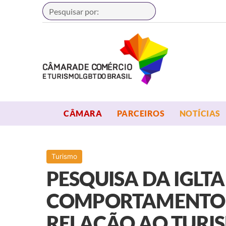
Buscar
OPEN MENU
OPEN MENU
CÂMARA
PARCEIROS
NOTÍCIAS
Turismo
PESQUISA DA IGLTA
COMPORTAMENTO D
RELAÇÃO AO TURI