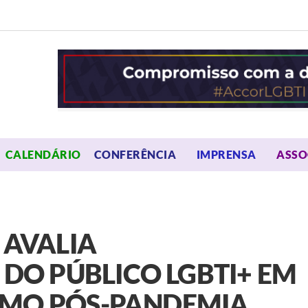
OPEN MENU
OPEN 
CALENDÁRIO
CONFERÊNCIA
IMPRENSA
ASSO
 AVALIA
O PÚBLICO LGBTI+ EM
SMO PÓS-PANDEMIA