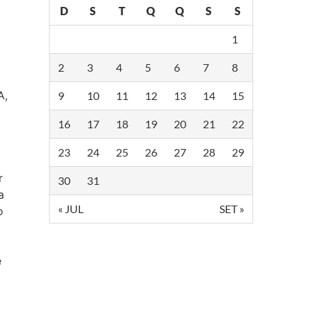
D
S
T
Q
Q
S
S
1
2
3
4
5
6
7
8
A,
9
10
11
12
13
14
15
16
17
18
19
20
21
22
23
24
25
26
27
28
29
r
30
31
a
« JUL
SET »
o
é