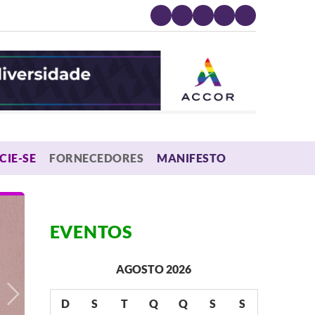
MENU
CIE-SE
FORNECEDORES
MANIFESTO
EVENTOS
AGOSTO 2026
D
S
T
Q
Q
S
S