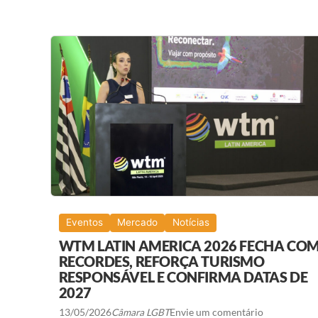
A
E
C
O
N
O
M
I
A
D
E
B
Ú
Z
I
O
S
:
C
O
Eventos
Mercado
Notícias
M
O
WTM LATIN AMERICA 2026 FECHA CO
O
RECORDES, REFORÇA TURISMO
B
RESPONSÁVEL E CONFIRMA DATAS DE
A
L
2027
N
E
13/05/2026
Câmara LGBT
Envie um comentário