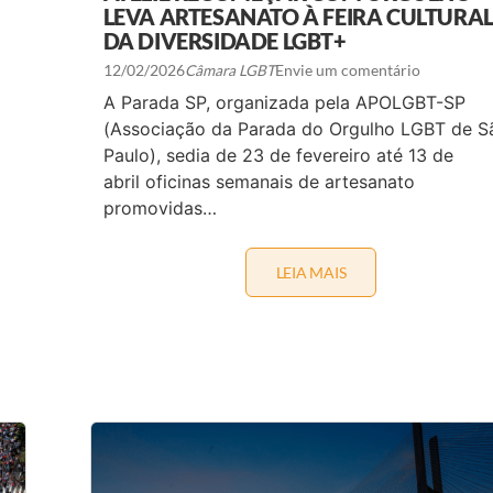
S
LEVA ARTESANATO À FEIRA CULTURA
E
DA DIVERSIDADE LGBT+
M
S
12/02/2026
Câmara LGBT
Envie um comentário
A
L
A Parada SP, organizada pela APOLGBT-SP
V
(Associação da Parada do Orgulho LGBT de S
A
D
Paulo), sedia de 23 de fevereiro até 13 de
O
abril oficinas semanais de artesanato
R
E
promovidas…
A
U
M
LEIA MAIS
A
E
T
N
E
T
L
A
I
O
Ê
F
R
E
E
R
C
T
O
A
M
D
E
E
Ç
A