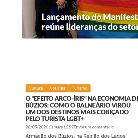
Lançamento do Manifesto
reúne lideranças do seto
Cultura
Notícias
Turismo
O “EFEITO ARCO-ÍRIS” NA ECONOMIA D
BÚZIOS: COMO O BALNEÁRIO VIROU
UM DOS DESTINOS MAIS COBIÇADO
PELO TURISTA LGBT+
28/05/2026
Câmara LGBT
Envie um comentário
Armação dos Búzios, na Região dos Lagos