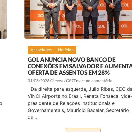
D
T
E
Q
S
I
Ã
A
O
+
P
D
A
E
U
C
L
I
O
N
D
Associados
Notícias
E
I
M
V
GOL ANUNCIA NOVO BANCO DE
A
U
N
CONEXÕES EM SALVADOR E AUMENT
L
O
G
OFERTA DE ASSENTOS EM 28%
C
A
A
T
31/03/2026
Câmara LGBT
Envie um comentário
L
E
E
Da direita para esquerda, Julio Ribas, CEO d
M
N
A
VINCI Airports no Brasil, Renata Fonseca, vice
D
O
Á
o
presidente de Relações Institucionais e
F
R
I
Governamentais, Maurício Bacelar, Secretário
I
C
O
de…
I
O
A
F
L
I