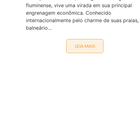
fluminense, vive uma virada em sua principal
engrenagem econômica. Conhecido
internacionalmente pelo charme de suas praias,
balneário…
LEIA MAIS
O
“
E
F
E
I
T
O
A
R
C
O
-
Í
R
I
S
”
N