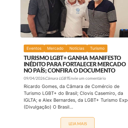
B
C
I
O
Ç
M
A
R
D
E
O
C
P
O
E
R
L
D
O
E
T
Eventos
Mercado
Notícias
Turismo
S
U
,
R
TURISMO LGBT+ GANHA MANIFESTO
R
I
INÉDITO PARA FORTALECER MERCADO
E
S
F
NO PAÍS; CONFIRA O DOCUMENTO
T
O
A
R
09/04/2026
Câmara LGBT
Envie um comentário
L
Ç
G
Ricardo Gomes, da Câmara de Comércio de
A
B
T
T
Turismo LGBT+ do Brasil; Clovis Casemiro, da
U
+
IGLTA; e Alex Bernardes, da LGBT+ Turismo Exp
R
I
(Divulgação) O Brasil…
S
M
O
R
LEIA MAIS
T
E