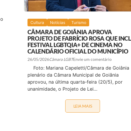
 o
Cultura
Notícias
Turismo
CÂMARA DE GOIÂNIA APROVA
PROJETO DE FABRÍCIO ROSA QUE INCL
FESTIVAL LGBTQIA+ DE CINEMA NO
CALENDÁRIO OFICIAL DO MUNICÍPIO
26/05/2026
Câmara LGBT
Envie um comentário
Foto: Mariana Capeletti/Câmara de Goiânia
plenário da Câmara Municipal de Goiânia
aprovou, na última quarta-feira (20/5), por
unanimidade, o Projeto de Lei…
LEIA MAIS
C
Â
M
A
R
A