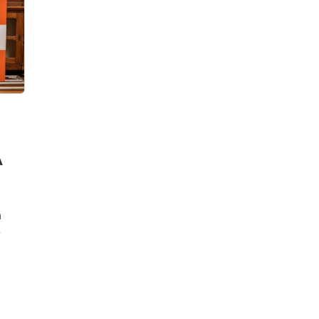
A
a
-