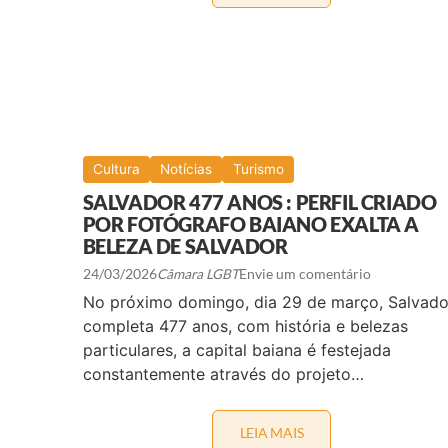
U
S
R
P
I
O
S
N
M
S
O
Á
L
V
G
E
B
L
T
E
+
Cultura
Notícias
Turismo
C
G
O
A
SALVADOR 477 ANOS : PERFIL CRIADO
N
N
POR FOTÓGRAFO BAIANO EXALTA A
F
H
I
A
BELEZA DE SALVADOR
R
M
M
A
24/03/2026
Câmara LGBT
Envie um comentário
A
N
No próximo domingo, dia 29 de março, Salvado
D
I
A
F
completa 477 anos, com história e belezas
T
E
particulares, a capital baiana é festejada
A
S
S
T
constantemente através do projeto…
D
O
E
I
2
N
0
É
LEIA MAIS
S
2