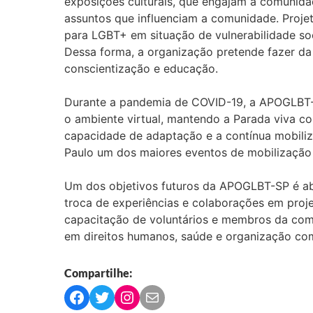
exposições culturais, que engajam a comunid
assuntos que influenciam a comunidade. Projeto
para LGBT+ em situação de vulnerabilidade so
Dessa forma, a organização pretende fazer d
conscientização e educação.
Durante a pandemia de COVID-19, a APOGLBT-S
o ambiente virtual, mantendo a Parada viva co
capacidade de adaptação e a contínua mobiliz
Paulo um dos maiores eventos de mobilização s
Um dos objetivos futuros da APOGLBT-SP é abr
troca de experiências e colaborações em projet
capacitação de voluntários e membros da comu
em direitos humanos, saúde e organização com
Compartilhe:
C
C
C
C