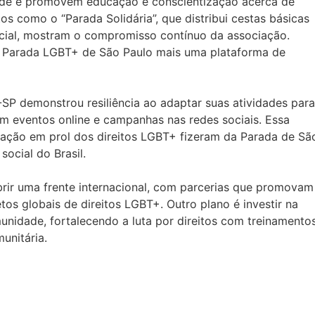
ade e promovem educação e conscientização acerca de
s como o “Parada Solidária”, que distribui cestas básicas
cial, mostram o compromisso contínuo da associação.
a Parada LGBT+ de São Paulo mais uma plataforma de
P demonstrou resiliência ao adaptar suas atividades para
m eventos online e campanhas nas redes sociais. Essa
ação em prol dos direitos LGBT+ fizeram da Parada de Sã
ocial do Brasil.
ir uma frente internacional, com parcerias que promovam
os globais de direitos LGBT+. Outro plano é investir na
nidade, fortalecendo a luta por direitos com treinamento
unitária.