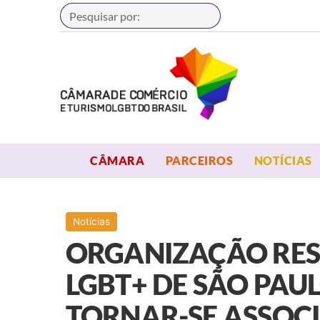
Buscar
OPEN MENU
OPEN MENU
CÂMARA
PARCEIROS
NOTÍCIAS
Notícias
ORGANIZAÇÃO RES
LGBT+ DE SÃO PAU
TORNAR-SE ASSOC