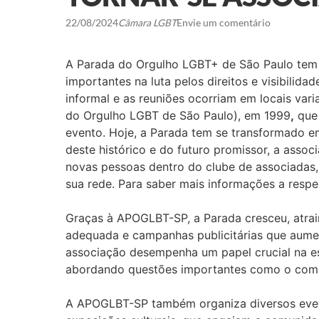
22/08/2024
Câmara LGBT
Envie um comentário
A Parada do Orgulho LGBT+ de São Paulo tem 
importantes na luta pelos direitos e visibilid
informal e as reuniões ocorriam em locais va
do Orgulho LGBT de São Paulo), em 1999
,
que 
evento. Hoje, a Parada tem se transformado 
deste histórico e do futuro promissor, a asso
novas pessoas dentro do clube de associadas, 
sua rede. Para saber mais informações a respe
Graças à APOGLBT-SP, a Parada cresceu, atrain
adequada e campanhas publicitárias que aumen
associação desempenha um papel crucial na es
abordando questões importantes como o comb
A APOGLBT-SP também organiza diversos event