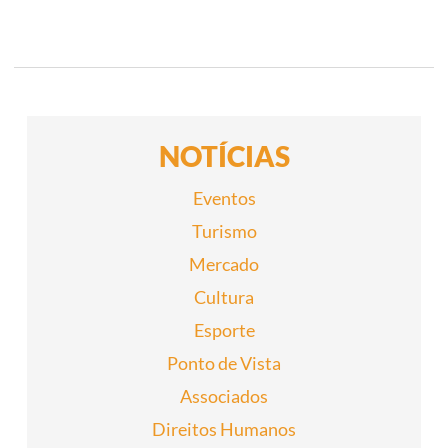
de
S
G
R
posts
A
M
A
D
O
2
0
NOTÍCIAS
1
7
Eventos
Turismo
Mercado
Cultura
Esporte
Ponto de Vista
Associados
Direitos Humanos