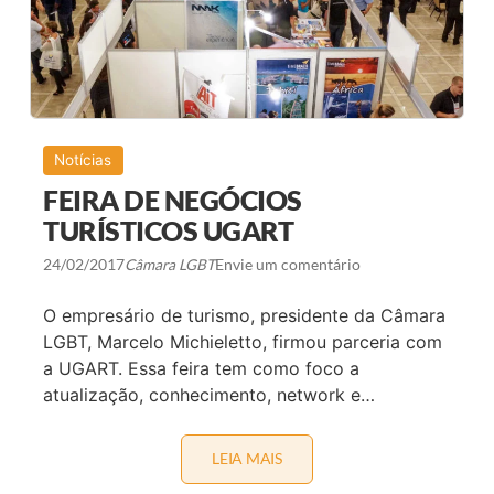
M
C
O
N
C
O
R
R
E
Notícias
A
FEIRA DE NEGÓCIOS
P
R
TURÍSTICOS UGART
Ê
M
I
24/02/2017
Câmara LGBT
Envie um comentário
O
L
O empresário de turismo, presidente da Câmara
G
B
LGBT, Marcelo Michieletto, firmou parceria com
T
a UGART. Essa feira tem como foco a
atualização, conhecimento, network e…
LEIA MAIS
F
E