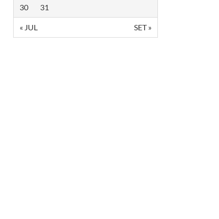
30
31
« JUL
SET »