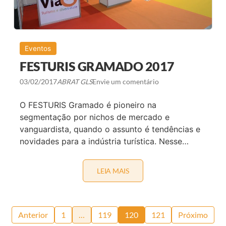
I
O
D
O
M
I
Eventos
N
FESTURIS GRAMADO 2017
I
S
T
03/02/2017
ABRAT GLS
Envie um comentário
R
O
D
O FESTURIS Gramado é pioneiro na
O
segmentação por nichos de mercado e
T
U
vanguardista, quando o assunto é tendências e
R
novidades para a indústria turística. Nesse…
I
S
M
O
LEIA MAIS
F
E
S
T
U
Paginação
R
Anterior
1
…
119
120
121
Próximo
I