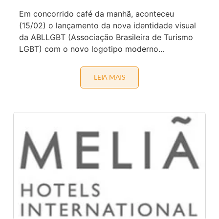
N
Em concorrido café da manhã, aconteceu
H
Ã
(15/02) o lançamento da nova identidade visual
D
da ABLLGBT (Associação Brasileira de Turismo
A
C
LGBT) com o novo logotipo moderno…
Â
M
A
R
LEIA MAIS
A
A
B
L
T
G
L
B
G
T
B
T
L
A
N
Ç
A
N
O
V
A
I
D
E