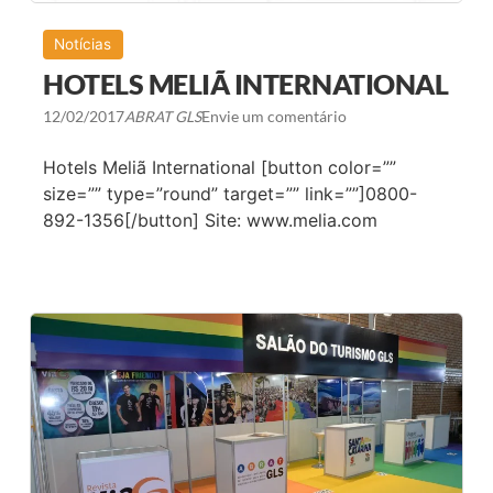
N
T
Notícias
I
D
HOTELS MELIÃ INTERNATIONAL
A
D
12/02/2017
ABRAT GLS
Envie um comentário
E
V
I
Hotels Meliã International [button color=””
S
U
size=”” type=”round” target=”” link=””]0800-
A
892-1356[/button] Site: www.melia.com
L
C
O
M
P
R
E
S
E
N
Ç
A
E
A
P
O