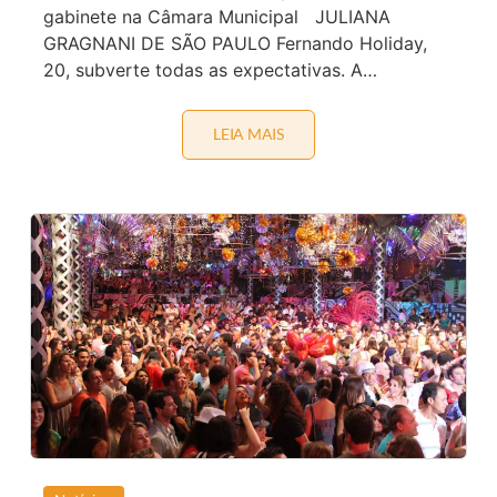
gabinete na Câmara Municipal JULIANA
GRAGNANI DE SÃO PAULO Fernando Holiday,
20, subverte todas as expectativas. A…
LEIA MAIS
O
V
E
R
E
A
D
O
R
F
E
R
N
A
N
D
O
H
O
L
I