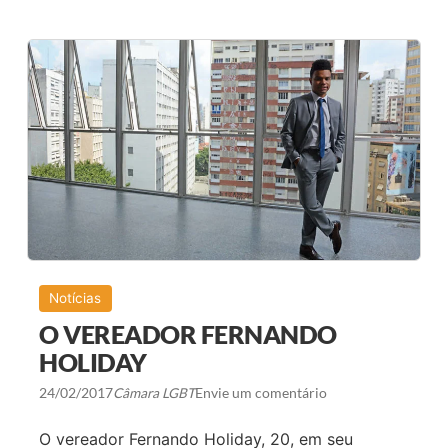
I
R
A
D
E
N
E
G
Ó
C
I
O
S
T
U
R
Í
S
T
Notícias
I
C
O VEREADOR FERNANDO
O
S
HOLIDAY
U
G
24/02/2017
Câmara LGBT
Envie um comentário
A
R
T
O vereador Fernando Holiday, 20, em seu