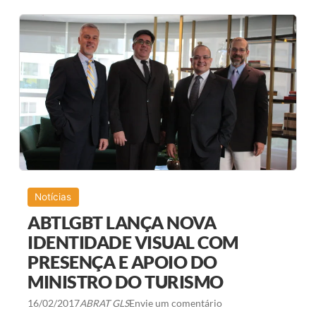
Q
U
E
M
M
A
R
C
O
U
P
R
E
S
E
N
Ç
Notícias
A
N
ABTLGBT LANÇA NOVA
O
C
IDENTIDADE VISUAL COM
A
PRESENÇA E APOIO DO
F
É
MINISTRO DO TURISMO
D
A
M
16/02/2017
ABRAT GLS
Envie um comentário
A