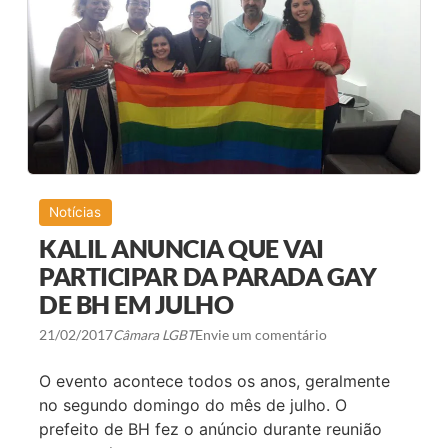
D
E
C
A
R
N
A
V
A
L
T
E
R
Notícias
Á
C
KALIL ANUNCIA QUE VAI
O
N
PARTICIPAR DA PARADA GAY
C
DE BH EM JULHO
U
R
S
21/02/2017
Câmara LGBT
Envie um comentário
O
D
E
O evento acontece todos os anos, geralmente
B
no segundo domingo do mês de julho. O
E
L
prefeito de BH fez o anúncio durante reunião
E