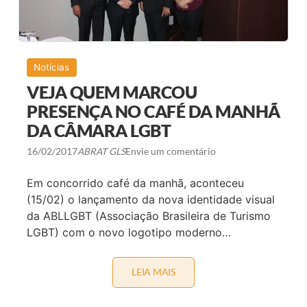
M
E
N
T
O
D
Notícias
A
A
VEJA QUEM MARCOU
B
T
PRESENÇA NO CAFÉ DA MANHÃ
L
DA CÂMARA LGBT
G
B
T
16/02/2017
ABRAT GLS
Envie um comentário
N
A
M
Em concorrido café da manhã, aconteceu
Í
(15/02) o lançamento da nova identidade visual
D
I
da ABLLGBT (Associação Brasileira de Turismo
A
LGBT) com o novo logotipo moderno…
LEIA MAIS
V
E
J
A