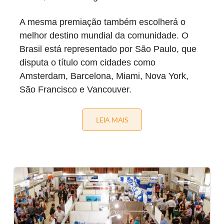
A mesma premiação também escolherá o
melhor destino mundial da comunidade. O
Brasil está representado por São Paulo, que
disputa o título com cidades como
Amsterdam, Barcelona, Miami, Nova York,
São Francisco e Vancouver.
LEIA MAIS
P
R
Í
N
C
I
P
E
W
I
L
L
I
A