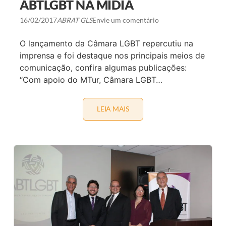
ABTLGBT NA MÍDIA
P
A
16/02/2017
ABRAT GLS
Envie um comentário
R
D
A
O lançamento da Câmara LGBT repercutiu na
P
imprensa e foi destaque nos principais meios de
A
R
comunicação, confira algumas publicações:
A
“Com apoio do MTur, Câmara LGBT…
D
A
G
A
LEIA MAIS
N
Y
O
D
T
E
Í
B
C
H
I
E
A
M
S
J
D
U
O
L
L
H
A
O
N
Ç
A