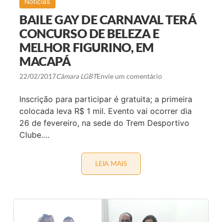
Notícias
D
A
BAILE GAY DE CARNAVAL TERÁ
Y
CONCURSO DE BELEZA E
MELHOR FIGURINO, EM
MACAPÁ
22/02/2017
Câmara LGBT
Envie um comentário
Inscrição para participar é gratuita; a primeira
colocada leva R$ 1 mil. Evento vai ocorrer dia
26 de fevereiro, na sede do Trem Desportivo
Clube.…
LEIA MAIS
B
A
I
L
E
G
A
Y