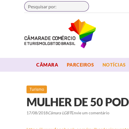
Buscar
OPEN MENU
OPEN MENU
CÂMARA
PARCEIROS
NOTÍCIAS
Turismo
MULHER DE 50 POD
17/08/2018
Câmara LGBT
Envie um comentário