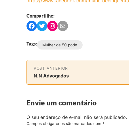
https://www.facebook.com/mulherdecinquent
Compartilhe:
C
C
C
C
o
o
o
o
m
m
m
m
Tags:
Mulher de 50 pode
p
p
p
p
a
a
a
a
r
r
r
r
t
t
t
t
POST ANTERIOR
i
i
i
i
N.N Advogados
l
l
l
l
h
h
h
h
a
a
a
a
Envie um comentário
r
r
r
r
n
n
n
v
o
o
o
i
O seu endereço de e-mail não será publicado.
F
T
I
a
Campos obrigatórios são marcados com
*