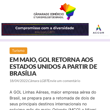
ABRIR
Turismo
O
EM MAIO, GOL RETORNA AOS
MENU
ESTADOS UNIDOS A PARTIR DE
BRASÍLIA
18/04/2022
Câmara LGBT
Envie um comentário
A GOL Linhas Aéreas, maior empresa aérea do
Brasil, se prepara para a retomada de dois de
seus principais destinos internacionais no
próximo mês de maio: Orlando (MCO) e Miami