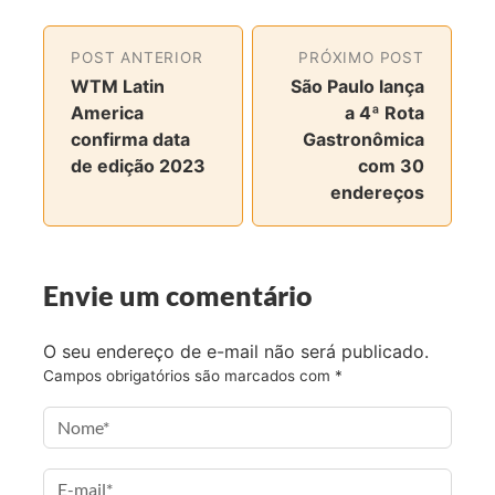
l
l
l
l
h
h
h
h
POST ANTERIOR
PRÓXIMO POST
a
a
a
a
WTM Latin
São Paulo lança
r
r
r
r
America
a 4ª Rota
n
n
n
v
confirma data
Gastronômica
o
o
o
i
de edição 2023
com 30
F
T
I
a
endereços
a
w
n
e
c
i
s
-
e
t
t
m
b
t
a
a
Envie um comentário
o
e
g
i
o
r
r
l
O seu endereço de e-mail não será publicado.
k
a
Campos obrigatórios são marcados com
*
m