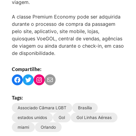
viagem.
A classe Premium Economy pode ser adquirida
durante o processo de compra da passagem
pelo site, aplicativo, site mobile, lojas,
quiosques VoeGOL, central de vendas, agências
de viagem ou ainda durante o check-in, em caso
de disponibilidade.
Compartilhe:
C
C
C
C
o
o
o
o
m
m
m
m
Tags:
p
p
p
p
Associado Câmara LGBT
Brasília
a
a
a
a
r
r
r
r
estados unidos
Gol
Gol Linhas Aéreas
t
t
t
t
miami
Orlando
i
i
i
i