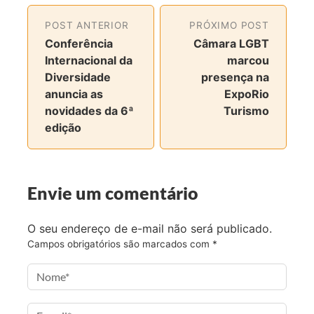
t
t
t
t
i
i
i
i
POST ANTERIOR
PRÓXIMO POST
l
l
l
l
Conferência
Câmara LGBT
h
h
h
h
Internacional da
marcou
a
a
a
a
Diversidade
presença na
r
r
r
r
anuncia as
ExpoRio
n
n
n
v
novidades da 6ª
Turismo
o
o
o
i
edição
F
T
I
a
a
w
n
e
c
i
s
-
Envie um comentário
e
t
t
m
b
t
a
a
o
e
g
i
O seu endereço de e-mail não será publicado.
o
r
r
l
Campos obrigatórios são marcados com
*
k
a
m