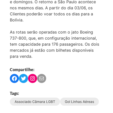
e domingos. O retorno a São Paulo acontece
nos mesmos dias. A partir do dia 03/06, os
Clientes poderão voar todos os dias para a
Bolívia.
As rotas serão operadas com o jato Boeing
737-800, que, em configuração internacional,
tem capacidade para 176 passageiros. Os dois
mercados já estão com bilhetes disponíveis
para venda.
Compartilhe:
C
C
C
C
o
o
o
o
m
m
m
m
Tags:
p
p
p
p
Associado Câmara LGBT
Gol Linhas Aéreas
a
a
a
a
r
r
r
r