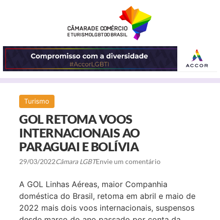
ABRIR
Turismo
O
GOL RETOMA VOOS
MENU
INTERNACIONAIS AO
PARAGUAI E BOLÍVIA
29/03/2022
Câmara LGBT
Envie um comentário
A GOL Linhas Aéreas, maior Companhia
doméstica do Brasil, retoma em abril e maio de
2022 mais dois voos internacionais, suspensos
desde março do ano passado por conta da