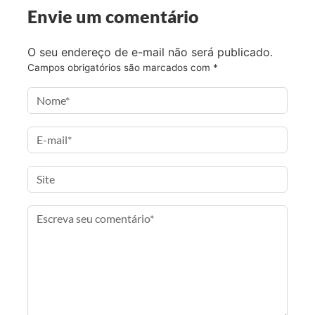
o
e
g
i
Envie um comentário
o
r
r
l
k
a
O seu endereço de e-mail não será publicado.
m
Campos obrigatórios são marcados com
*