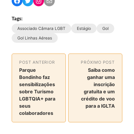
C
C
C
C
o
o
o
o
m
m
m
m
Tags:
p
p
p
p
Associado Câmara LGBT
Estágio
Gol
a
a
a
a
r
r
r
r
Gol Linhas Aéreas
t
t
t
t
i
i
i
i
l
l
l
l
POST ANTERIOR
PRÓXIMO POST
h
h
h
h
Parque
Saiba como
a
a
a
a
Bondinho faz
ganhar uma
r
r
r
r
sensibilizações
inscrição
n
n
n
v
sobre Turismo
gratuita e um
o
o
o
i
LGBTQIA+ para
crédito de voo
F
T
I
a
seus
para a IGLTA
a
w
n
e
colaboradores
c
i
s
-
e
t
t
m
b
t
a
a