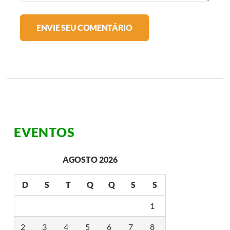
EVENTOS
AGOSTO 2026
D
S
T
Q
Q
S
S
1
2
3
4
5
6
7
8