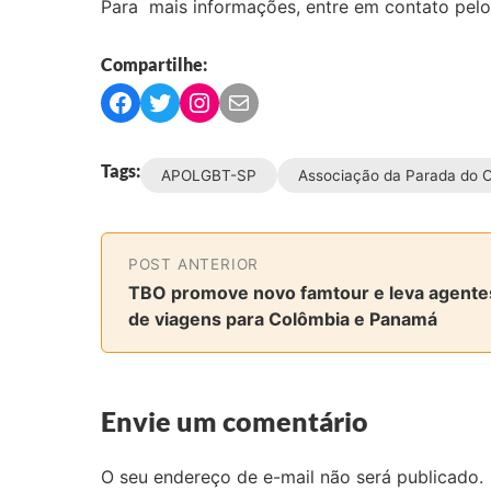
Para mais informações, entre em contato pelo
Compartilhe:
C
C
C
C
o
o
o
o
m
m
m
m
Tags:
APOLGBT-SP
Associação da Parada do 
p
p
p
p
a
a
a
a
r
r
r
r
t
t
t
t
POST ANTERIOR
i
i
i
i
TBO promove novo famtour e leva agente
l
l
l
l
de viagens para Colômbia e Panamá
h
h
h
h
a
a
a
a
r
r
r
r
Envie um comentário
n
n
n
v
o
o
o
i
F
T
I
a
O seu endereço de e-mail não será publicado.