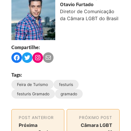
Otavio Furtado
Diretor de Comunicação
da Câmara LGBT do Brasil
Compartilhe:
C
C
C
C
o
o
o
o
m
m
m
m
Tags:
p
p
p
p
Feira de Turismo
festuris
a
a
a
a
r
r
r
r
festuris Gramado
gramado
t
t
t
t
i
i
i
i
l
l
l
l
POST ANTERIOR
PRÓXIMO POST
h
h
h
h
Próxima
Câmara LGBT
a
a
a
a