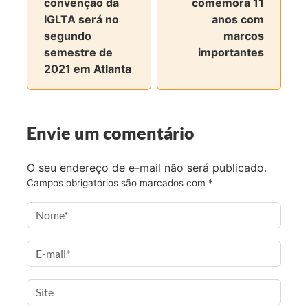
convenção da
comemora 11
r
r
r
r
IGLTA será no
anos com
n
n
n
v
segundo
marcos
o
o
o
i
semestre de
importantes
F
T
I
a
2021 em Atlanta
a
w
n
e
c
i
s
-
e
t
t
m
b
t
a
a
Envie um comentário
o
e
g
i
o
r
r
l
O seu endereço de e-mail não será publicado.
k
a
Campos obrigatórios são marcados com
*
m