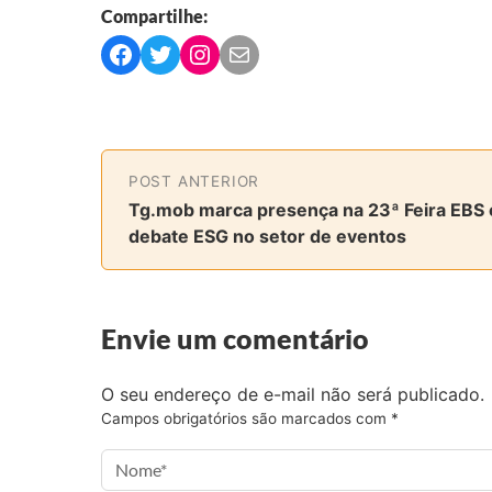
Compartilhe:
C
C
C
C
o
o
o
o
m
m
m
m
p
p
p
p
a
a
a
a
POST ANTERIOR
r
r
r
r
Tg.mob marca presença na 23ª Feira EBS 
t
t
t
t
debate ESG no setor de eventos
i
i
i
i
l
l
l
l
h
h
h
h
a
a
a
a
Envie um comentário
r
r
r
r
n
n
n
v
O seu endereço de e-mail não será publicado.
o
o
o
i
Campos obrigatórios são marcados com
*
F
T
I
a
a
w
n
e
c
i
s
-