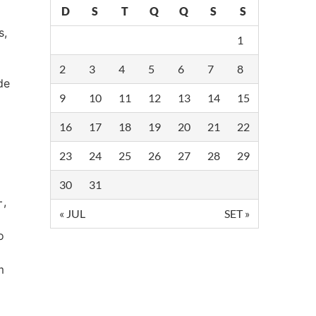
D
S
T
Q
Q
S
S
s,
1
2
3
4
5
6
7
8
de
9
10
11
12
13
14
15
16
17
18
19
20
21
22
23
24
25
26
27
28
29
30
31
+,
« JUL
SET »
o
m