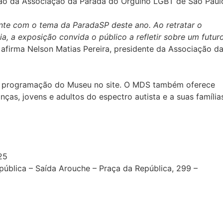
ão da Associação da Parada do Orgulho LGBT de São Paul
nte com o tema da ParadaSP deste ano. Ao retratar o
a, a exposição convida o público a refletir sobre um futur
” afirma Nelson Matias Pereira, presidente da Associação d
r a programação do Museu no site. O MDS também oferece
anças, jovens e adultos do espectro autista e a suas família
25
ública – Saída Arouche – Praça da República, 299 –