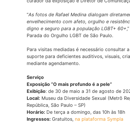
curador da exposição e Diretor de Comunicaç
“
As fotos de Rafael Medina dialogam diretame
envelhecimento com afeto, orgulho e resistênci
digno e seguro para a população LGBT+ 60+
,
Parada do Orgulho LGBT de São Paulo.
Para visitas mediadas é necessário consulta
suporte para deficientes auditivos, visuais, cri
mediante agendamento.
Serviço
Exposição “O mais profundo é a pele”
Exibição
: de 30 de maio a 31 de agosto de 20
Local:
Museu da Diversidade Sexual (Metrô Rep
República, São Paulo – SP)
Horário:
De terça a domingo, das 10h às 18h
Ingressos:
Gratuitos,
na plataforma Sympla