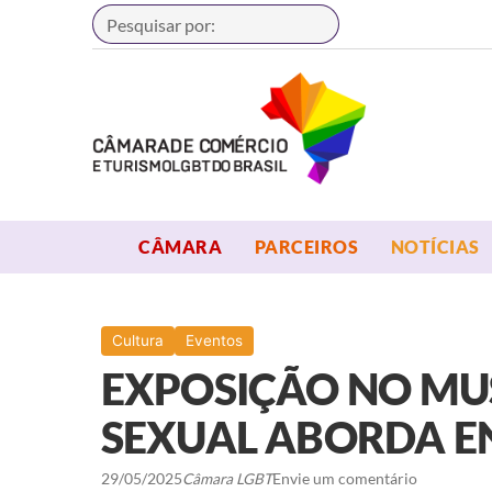
Buscar
OPEN MENU
OPEN MENU
CÂMARA
PARCEIROS
NOTÍCIAS
Cultura
Eventos
EXPOSIÇÃO NO MU
SEXUAL ABORDA E
29/05/2025
Câmara LGBT
Envie um comentário