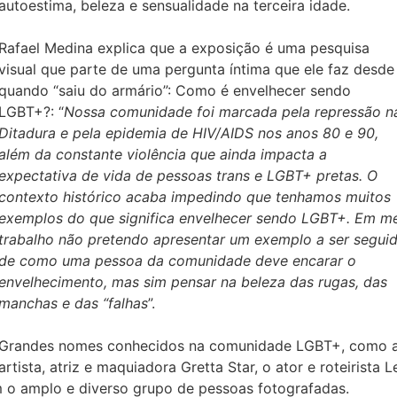
autoestima, beleza e sensualidade na terceira idade.
Rafael Medina explica que a exposição é uma pesquisa
visual que parte de uma pergunta íntima que ele faz desde
quando “saiu do armário”: Como é envelhecer sendo
LGBT+?: “
Nossa comunidade foi marcada pela repressão n
Ditadura e pela epidemia de HIV/AIDS nos anos 80 e 90,
além da constante violência que ainda impacta a
expectativa de vida de pessoas trans e LGBT+ pretas. O
contexto histórico acaba impedindo que tenhamos muitos
exemplos do que significa envelhecer sendo LGBT+. Em m
trabalho não pretendo apresentar um exemplo a ser segui
de como uma pessoa da comunidade deve encarar o
envelhecimento, mas sim pensar na beleza das rugas, das
manchas e das “falhas
”.
Grandes nomes conhecidos na comunidade LGBT+, como 
artista, atriz e maquiadora Gretta Star, o ator e roteirista L
 o amplo e diverso grupo de pessoas fotografadas.