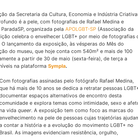
ção da Secretaria da Cultura, Economia e Indústria Criativa
ofundo é a pele, com fotografias de Rafael Medina e
a ParadaSP, organizada pela
APOLGBT-SP
(Associação da
ição celebra o envelhecer LGBT+ por meio de fotografias 
 O lançamento da exposição, às vésperas do Mês do
ção do museu, que hoje conta com 540m² e mais de 100
amente a partir de 30 de maio (sexta-feira), de terça a
níveis na plataforma
Sympla
.
Com fotografias assinadas pelo fotógrafo Rafael Medina,
que há mais de 10 anos se dedica a retratar pessoas LGBT
documentar espaços alternativos de encontro desta
comunidade e explora temas como intimidade, sexo e afet
na vida
queer
. A exposição tem como foco as marcas do
envelhecimento na pele de pessoas cujas trajetórias ajuda
a contar a história e a evolução do movimento LGBT+ no
Brasil. As imagens evidenciam resistência, orgulho,