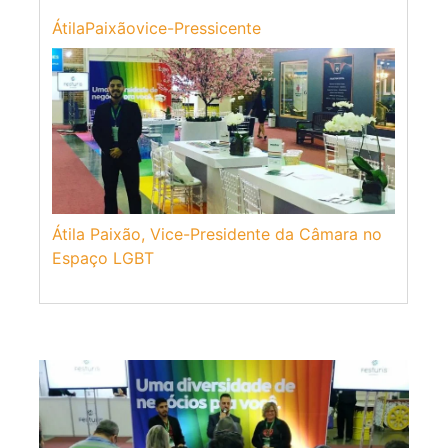
ÁtilaPaixãovice-Pressicente
Átila Paixão, Vice-Presidente da Câmara no
Espaço LGBT