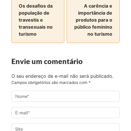
Os desafios da
A carência e
t
t
t
t
população de
importância de
i
i
i
i
travestis e
produtos para o
l
l
l
l
transexuais no
público feminino
h
h
h
h
turismo
no turismo
a
a
a
a
r
r
r
r
n
n
n
v
o
o
o
i
Envie um comentário
F
T
I
a
a
w
n
e
O seu endereço de e-mail não será publicado.
c
i
s
-
Campos obrigatórios são marcados com
*
e
t
t
m
b
t
a
a
o
e
g
i
o
r
r
l
k
a
m