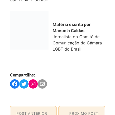
Matéria escrita por
Manoela Caldas
Jornalista do Comitê de
Comunicação da Câmara
LGBT do Brasil
Compartilhe:
C
C
C
C
o
o
o
o
m
m
m
m
p
p
p
p
a
a
a
a
POST ANTERIOR
PRÓXIMO POST
r
r
r
r