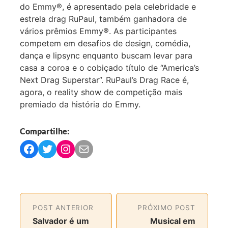
do Emmy®, é apresentado pela celebridade e
estrela drag RuPaul, também ganhadora de
vários prêmios Emmy®. As participantes
competem em desafios de design, comédia,
dança e lipsync enquanto buscam levar para
casa a coroa e o cobiçado título de “America’s
Next Drag Superstar”. RuPaul’s Drag Race é,
agora, o reality show de competição mais
premiado da história do Emmy.
Compartilhe:
C
C
C
C
o
o
o
o
m
m
m
m
p
p
p
p
a
a
a
a
POST ANTERIOR
PRÓXIMO POST
r
r
r
r
Salvador é um
Musical em
t
t
t
t