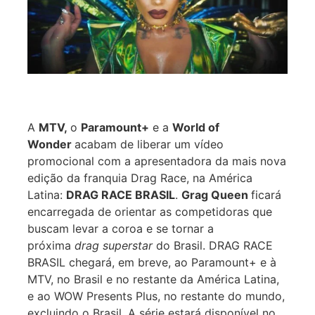
A
MTV,
o
Paramount+
e a
World of
Wonder
acabam de liberar um vídeo
promocional com a apresentadora da mais nova
edição da franquia Drag Race, na América
Latina:
DRAG RACE BRASIL
.
Grag Queen
ficará
encarregada de orientar as competidoras que
buscam levar a coroa e se tornar a
próxima
drag superstar
do Brasil. DRAG RACE
BRASIL chegará, em breve, ao Paramount+ e à
MTV, no Brasil e no restante da América Latina,
e ao WOW Presents Plus, no restante do mundo,
excluindo o Brasil. A série estará disponível no