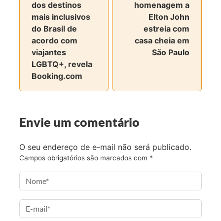
dos destinos
homenagem a
i
i
i
i
mais inclusivos
Elton John
l
l
l
l
do Brasil de
estreia com
h
h
h
h
acordo com
casa cheia em
a
a
a
a
viajantes
São Paulo
r
r
r
r
LGBTQ+, revela
n
n
n
v
Booking.com
o
o
o
i
F
T
I
a
a
w
n
e
c
i
s
-
Envie um comentário
e
t
t
m
b
t
a
a
O seu endereço de e-mail não será publicado.
o
e
g
i
Campos obrigatórios são marcados com
*
o
r
r
l
k
a
m