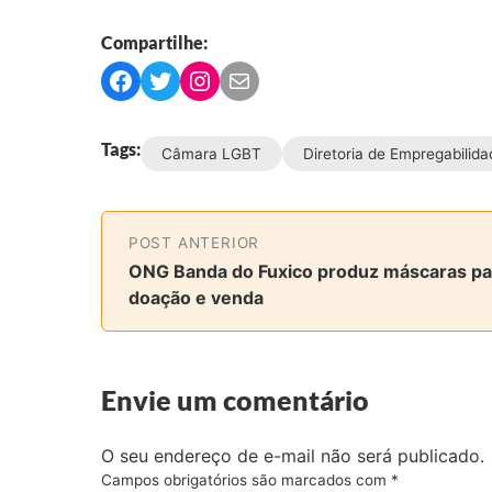
Compartilhe:
C
C
C
C
o
o
o
o
m
m
m
m
Tags:
Câmara LGBT
Diretoria de Empregabilida
p
p
p
p
a
a
a
a
r
r
r
r
t
t
t
t
POST ANTERIOR
i
i
i
i
ONG Banda do Fuxico produz máscaras pa
l
l
l
l
doação e venda
h
h
h
h
a
a
a
a
r
r
r
r
Envie um comentário
n
n
n
v
o
o
o
i
F
T
I
a
O seu endereço de e-mail não será publicado.
a
w
n
e
Campos obrigatórios são marcados com
*