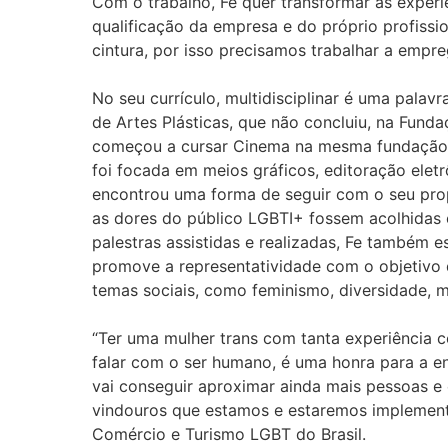
Com o trabalho, Fe quer transformar as experi
qualificação da empresa e do próprio profissio
cintura, por isso precisamos trabalhar a empr
No seu currículo, multidisciplinar é uma pala
de Artes Plásticas, que não concluiu, na Fun
começou a cursar Cinema na mesma fundação e, 
foi focada em meios gráficos, editoração elet
encontrou uma forma de seguir com o seu prop
as dores do público LGBTI+ fossem acolhidas e
palestras assistidas e realizadas, Fe também 
promove a representatividade com o objetivo d
temas sociais, como feminismo, diversidade, m
“Ter uma mulher trans com tanta experiência 
falar com o ser humano, é uma honra para a en
vai conseguir aproximar ainda mais pessoas e
vindouros que estamos e estaremos implemen
Comércio e Turismo LGBT do Brasil.