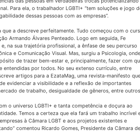
ências das pessoas em verdadeiras trocas potencializando
nal. Para ela, o trabalhador LGBTI+ “tem soluções e jogo d
egabilidade dessas pessoas com as empresas”.
vra que a descreve perfeitamente. Tudo começou com o cur
dação Armando Álvares Penteado. Logo em seguida, Fe
na sua trajetória profissional, a ênfase de seu percurso
rônica e Comunicação Visual. Mas, surgiu a Psicologia, ond
ósito de trazer bem-estar e, principalmente, fazer com q
 entendidas por todos. No seu extenso currículo, entre
escreve artigos para a EzataMag, uma revista-manifesto qu
e evidenciar a visibilidade e a reflexão de importantes
ercado de trabalho, desigualdade de gêneros, entre outros
com o universo LGBTI+ e tanta competência e doçura ao
tidade. Temos a certeza que ela fará um trabalho incrível 
 empresas à Câmara LGBT e aos projetos existentes e
tando” comentou Ricardo Gomes, Presidente da Câmara d