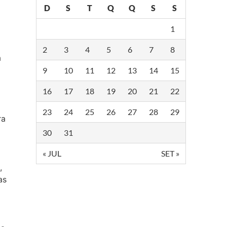
D
S
T
Q
Q
S
S
1
2
3
4
5
6
7
8
a
9
10
11
12
13
14
15
16
17
18
19
20
21
22
23
24
25
26
27
28
29
ra
30
31
« JUL
SET »
,
as