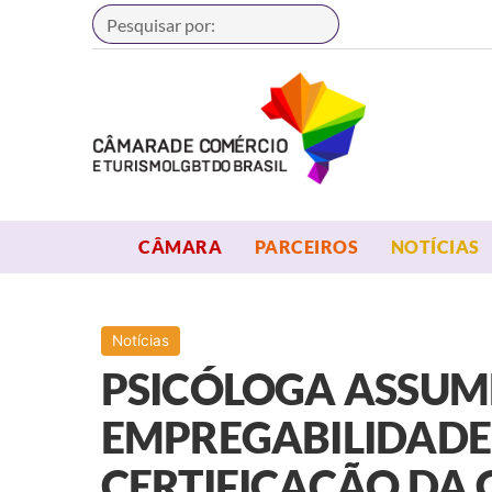
Buscar
OPEN MENU
OPEN MENU
CÂMARA
PARCEIROS
NOTÍCIAS
Notícias
PSICÓLOGA ASSUME
EMPREGABILIDADE,
CERTIFICAÇÃO DA