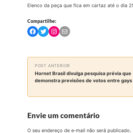
Elenco da peça que fica em cartaz até o dia 
Compartilhe:
C
C
C
C
o
o
o
o
m
m
m
m
p
p
p
p
a
a
a
a
POST ANTERIOR
r
r
r
r
Hornet Brasil divulga pesquisa prévia que
t
t
t
t
demonstra previsões de votos entre gays
i
i
i
i
l
l
l
l
h
h
h
h
a
a
a
a
r
r
r
r
Envie um comentário
n
n
n
v
o
o
o
i
O seu endereço de e-mail não será publicado.
F
T
I
a