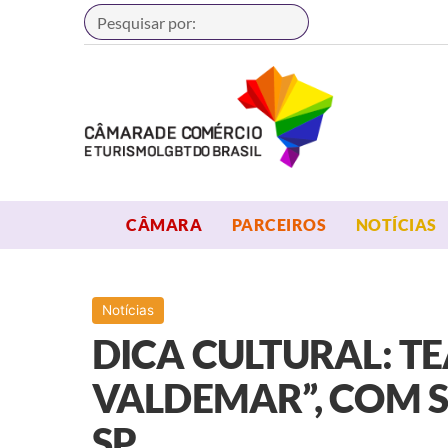
Buscar
OPEN MENU
OPEN MENU
CÂMARA
PARCEIROS
NOTÍCIAS
Notícias
DICA CULTURAL: T
VALDEMAR”, COM S
SP