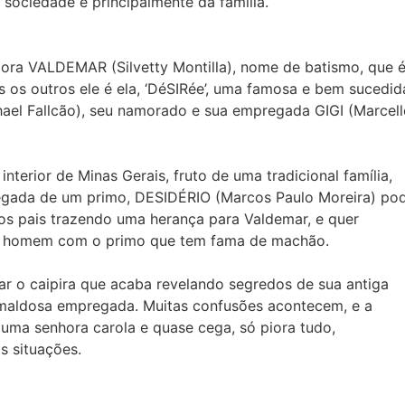
sociedade e principalmente da família.
ra VALDEMAR (Silvetty Montilla), nome de batismo, que 
 os outros ele é ela, ‘DéSIRée’, uma famosa e bem sucedid
l Fallcão), seu namorado e sua empregada GIGI (Marcell
terior de Minas Gerais, fruto de uma tradicional família,
hegada de um primo, DESIDÉRIO (Marcos Paulo Moreira) po
os pais trazendo uma herança para Valdemar, e quer
er homem com o primo que tem fama de machão.
nar o caipira que acaba revelando segredos de sua antiga
maldosa empregada. Muitas confusões acontecem, e a
uma senhora carola e quase cega, só piora tudo,
as situações.