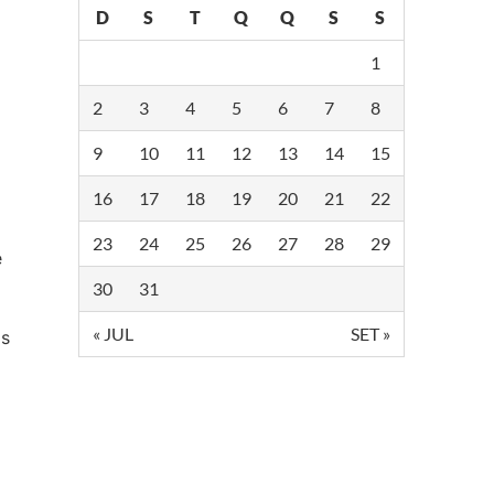
D
S
T
Q
Q
S
S
1
2
3
4
5
6
7
8
9
10
11
12
13
14
15
16
17
18
19
20
21
22
23
24
25
26
27
28
29
e
30
31
« JUL
SET »
os