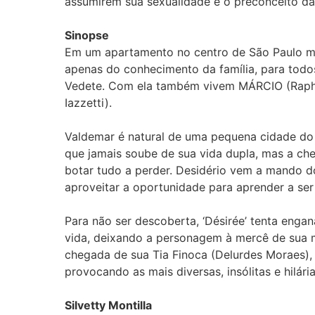
assumirem sua sexualidade e o preconceito da 
Sinopse
Em um apartamento no centro de São Paulo mo
apenas do conhecimento da família, para todos
Vedete. Com ela também vivem MÁRCIO (Raphae
Iazzetti).
Valdemar é natural de uma pequena cidade do in
que jamais soube de sua vida dupla, mas a c
botar tudo a perder. Desidério vem a mando d
aproveitar a oportunidade para aprender a s
Para não ser descoberta, ‘Désirée’ tenta enga
vida, deixando a personagem à mercê de sua 
chegada de sua Tia Finoca (Delurdes Moraes), 
provocando as mais diversas, insólitas e hilári
Silvetty Montilla