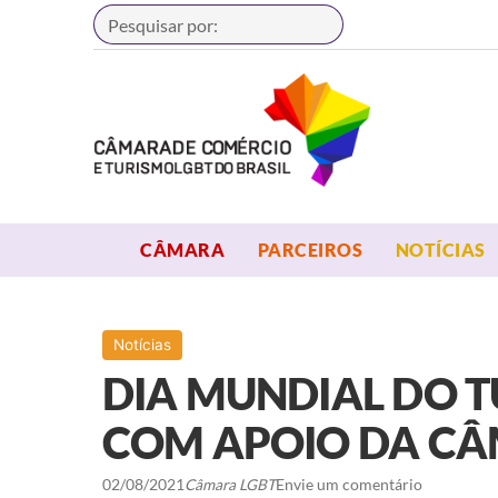
Buscar
OPEN MENU
OPEN MENU
CÂMARA
PARCEIROS
NOTÍCIAS
Notícias
DIA MUNDIAL DO 
COM APOIO DA CÂ
02/08/2021
Câmara LGBT
Envie um comentário