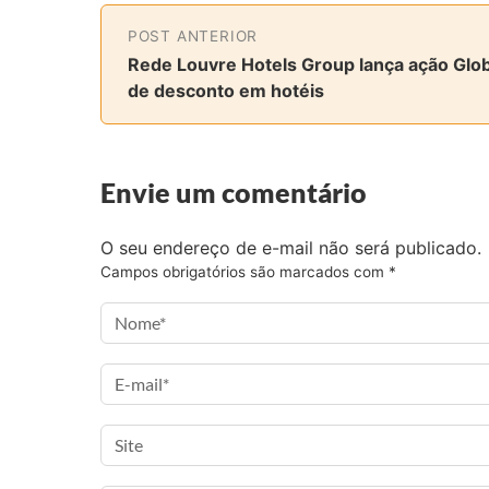
r
r
r
r
t
t
t
t
POST ANTERIOR
i
i
i
i
Rede Louvre Hotels Group lança ação Glob
l
l
l
l
de desconto em hotéis
h
h
h
h
a
a
a
a
r
r
r
r
Envie um comentário
n
n
n
v
o
o
o
i
F
T
I
a
O seu endereço de e-mail não será publicado.
a
w
n
e
Campos obrigatórios são marcados com
*
c
i
s
-
e
t
t
m
b
t
a
a
o
e
g
i
o
r
r
l
k
a
m