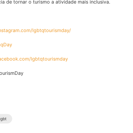
 de tornar o turismo a atividade mais inclusiva.
instagram.com/lgbtqtourismday/
btqDay
facebook.com/lgbtqtourismday
TourismDay
lgbt