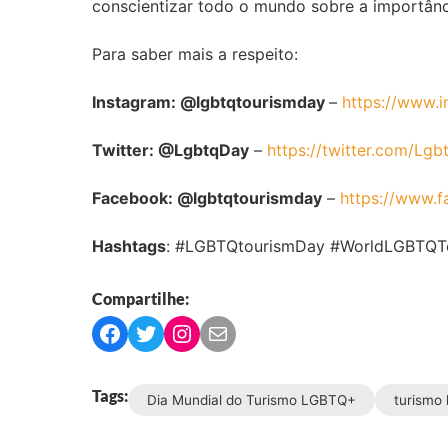
conscientizar todo o mundo sobre a importância
Para saber mais a respeito:
Instagram: @lgbtqtourismday
–
https://www.
Twitter: @LgbtqDay
–
https://twitter.com/Lg
Facebook: @lgbtqtourismday
–
https://www.
Hashtags
: #LGBTQtourismDay #WorldLGBTQ
Compartilhe:
C
C
C
C
o
o
o
o
m
m
m
m
Tags:
Dia Mundial do Turismo LGBTQ+
turismo 
p
p
p
p
a
a
a
a