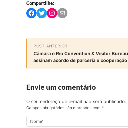
Compartilhe:
C
C
C
C
o
o
o
o
m
m
m
m
p
p
p
p
a
a
a
a
POST ANTERIOR
r
r
r
r
Câmara e Rio Convention & Visitor Bureau
t
t
t
t
assinam acordo de parceria e cooperação
i
i
i
i
l
l
l
l
h
h
h
h
a
a
a
a
Envie um comentário
r
r
r
r
n
n
n
v
O seu endereço de e-mail não será publicado.
o
o
o
i
Campos obrigatórios são marcados com
*
F
T
I
a
a
w
n
e
c
i
s
-