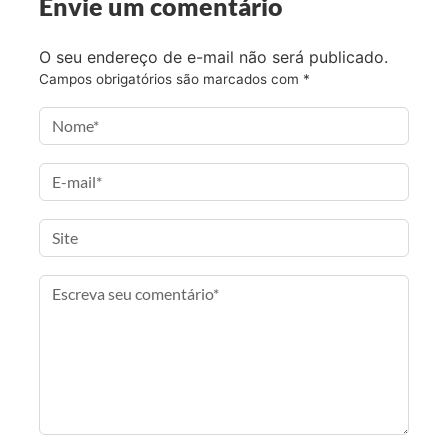
Envie um comentário
b
t
a
a
o
e
g
i
O seu endereço de e-mail não será publicado.
o
r
r
l
Campos obrigatórios são marcados com
*
k
a
m