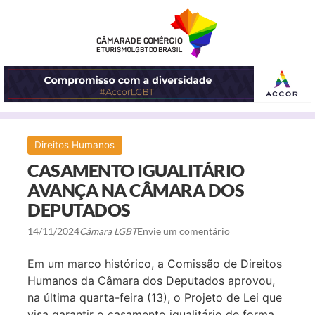
ABRIR
Direitos Humanos
O
CASAMENTO IGUALITÁRIO
MENU
AVANÇA NA CÂMARA DOS
DEPUTADOS
14/11/2024
Câmara LGBT
Envie um comentário
Em um marco histórico, a Comissão de Direitos
Humanos da Câmara dos Deputados aprovou,
na última quarta-feira (13), o Projeto de Lei que
visa garantir o casamento igualitário de forma