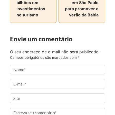
F
T
I
a
bilhões em
em São Paulo
a
w
n
e
investimentos
para promover o
c
i
s
-
no turismo
verão da Bahia
e
t
t
m
b
t
a
a
o
e
g
i
Envie um comentário
o
r
r
l
k
a
m
O seu endereço de e-mail não será publicado.
Campos obrigatórios são marcados com
*