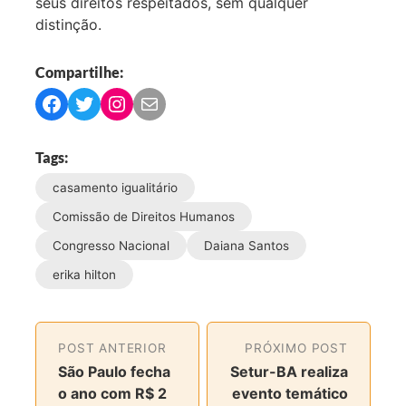
seus direitos respeitados, sem qualquer
distinção.
Compartilhe:
C
C
C
C
o
o
o
o
m
m
m
m
Tags:
p
p
p
p
casamento igualitário
a
a
a
a
r
r
r
r
Comissão de Direitos Humanos
t
t
t
t
Congresso Nacional
Daiana Santos
i
i
i
i
erika hilton
l
l
l
l
h
h
h
h
a
a
a
a
r
r
r
r
POST ANTERIOR
PRÓXIMO POST
n
n
n
v
São Paulo fecha
Setur-BA realiza
o
o
o
i
o ano com R$ 2
evento temático