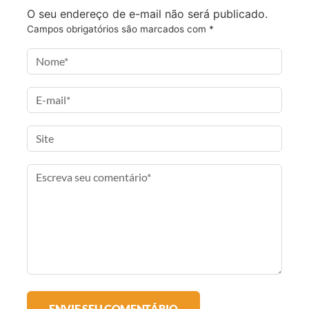
O seu endereço de e-mail não será publicado.
b
t
a
a
Campos obrigatórios são marcados com
*
o
e
g
i
o
r
r
l
k
a
m