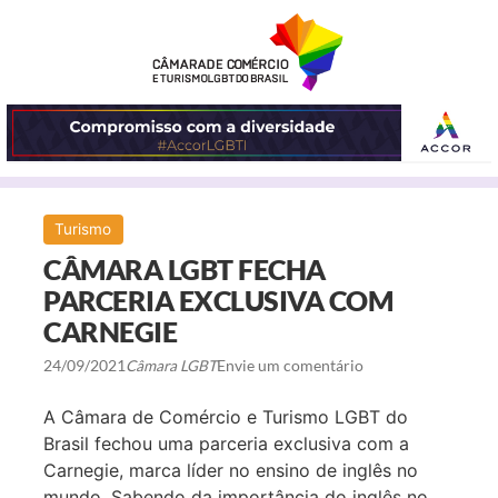
ABRIR
Turismo
O
CÂMARA LGBT FECHA
MENU
PARCERIA EXCLUSIVA COM
CARNEGIE
24/09/2021
Câmara LGBT
Envie um comentário
A Câmara de Comércio e Turismo LGBT do
Brasil fechou uma parceria exclusiva com a
Carnegie, marca líder no ensino de inglês no
mundo. Sabendo da importância do inglês no