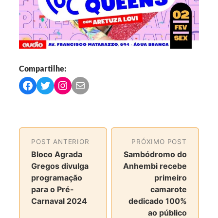
Compartilhe:
C
C
C
C
o
o
o
o
m
m
m
m
p
p
p
p
a
a
a
a
POST ANTERIOR
PRÓXIMO POST
r
r
r
r
Bloco Agrada
Sambódromo do
t
t
t
t
Gregos divulga
Anhembi recebe
i
i
i
i
programação
primeiro
l
l
l
l
para o Pré-
camarote
h
h
h
h
Carnaval 2024
dedicado 100%
a
a
a
a
ao público
r
r
r
r