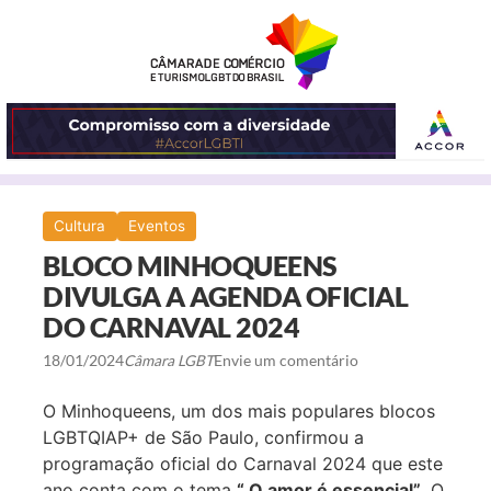
ABRIR
Cultura
Eventos
O
BLOCO MINHOQUEENS
MENU
DIVULGA A AGENDA OFICIAL
DO CARNAVAL 2024
18/01/2024
Câmara LGBT
Envie um comentário
O Minhoqueens, um dos mais populares blocos
LGBTQIAP+ de São Paulo, confirmou a
programação oficial do Carnaval 2024 que este
ano conta com o tema
“ O amor é essencial”
. O