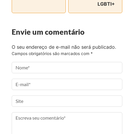
LGBTI+
n
n
n
v
o
o
o
i
F
T
I
a
a
w
n
e
Envie um comentário
c
i
s
-
e
t
t
m
O seu endereço de e-mail não será publicado.
b
t
a
a
Campos obrigatórios são marcados com
*
o
e
g
i
o
r
r
l
k
a
m