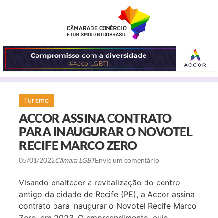
ABRIR
Turismo
O
ACCOR ASSINA CONTRATO
MENU
PARA INAUGURAR O NOVOTEL
RECIFE MARCO ZERO
05/01/2022
Câmara LGBT
Envie um comentário
Visando enaltecer a revitalização do centro
antigo da cidade de Recife (PE), a Accor assina
contrato para inaugurar o Novotel Recife Marco
Zero, em 2023. O empreendimento, cujo