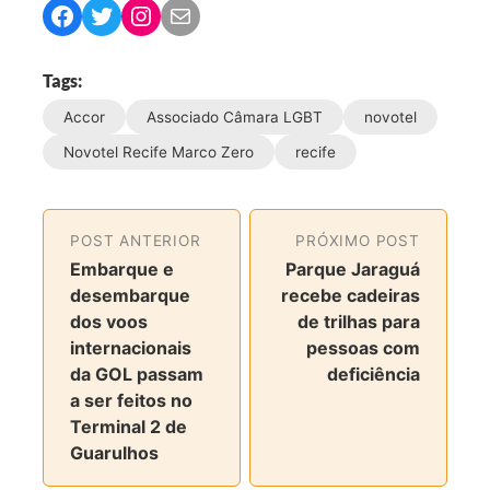
C
C
C
C
o
o
o
o
m
m
m
m
Tags:
p
p
p
p
Accor
Associado Câmara LGBT
novotel
a
a
a
a
r
r
r
r
Novotel Recife Marco Zero
recife
t
t
t
t
i
i
i
i
l
l
l
l
POST ANTERIOR
PRÓXIMO POST
h
h
h
h
Embarque e
Parque Jaraguá
a
a
a
a
desembarque
recebe cadeiras
r
r
r
r
dos voos
de trilhas para
n
n
n
v
internacionais
pessoas com
o
o
o
i
da GOL passam
deficiência
F
T
I
a
a ser feitos no
a
w
n
e
Terminal 2 de
c
i
s
-
Guarulhos
e
t
t
m
b
t
a
a