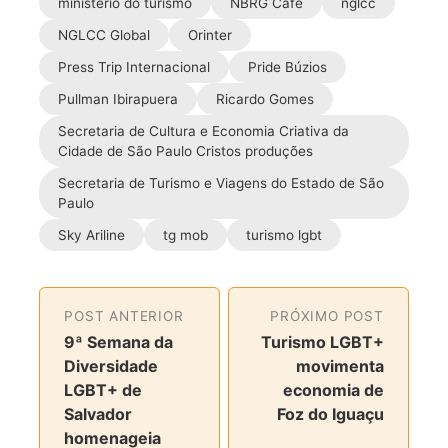
ministério do turismo
NBRG Café
nglcc
o
e
g
i
NGLCC Global
Orinter
o
r
r
l
k
a
Press Trip Internacional
Pride Búzios
m
Pullman Ibirapuera
Ricardo Gomes
Secretaria de Cultura e Economia Criativa da
Cidade de São Paulo Cristos produções
Secretaria de Turismo e Viagens do Estado de São
Paulo
Sky Ariline
tg mob
turismo lgbt
POST ANTERIOR
PRÓXIMO POST
9ª Semana da
Turismo LGBT+
Diversidade
movimenta
LGBT+ de
economia de
Salvador
Foz do Iguaçu
homenageia