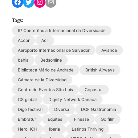
C
C
C
C
o
o
o
o
m
m
m
m
Tags:
p
p
p
p
9ª Conferência Internacional da Diversidade
a
a
a
a
r
r
r
r
Accor
Acli
t
t
t
t
Aeroporto Internacional de Salvador
Avianca
i
i
i
i
bahia
Bedsonline
l
l
l
l
h
h
h
h
Biblioteca Mário de Andrade
British Airways
a
a
a
a
Cámara de la Diversidad
r
r
r
r
Centro de Eventos São Luís
Copastur
n
n
n
v
o
o
o
i
CS global
Dignity Network Canada
F
T
I
a
Digo festival
Diversa
DQF Gastronomia
a
w
n
e
Embratur
Equitas
Finesse
Go film
c
i
s
-
e
t
t
m
Hero. ICH
Iberia
Latinos Thriving
b
t
a
a