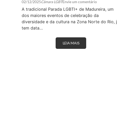
02/12/2025
Câmara LGBT
Envie um comentário
A tradicional Parada LGBTI+ de Madureira, um
dos maiores eventos de celebração da
diversidade e da cultura na Zona Norte do Rio, 
tem data…
LEIA MAIS
P
A
R
A
D
A
L
G
B
T
I
+
D
E
M
A
D
U