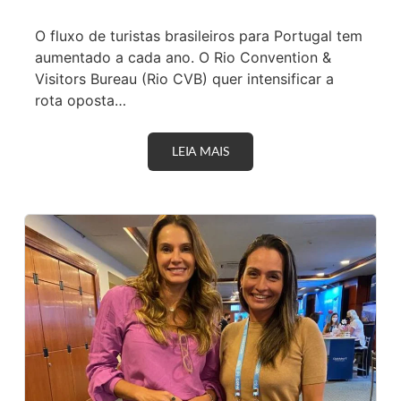
A
R
O fluxo de turistas brasileiros para Portugal tem
C
O
aumentado a cada ano. O Rio Convention &
M
Visitors Bureau (Rio CVB) quer intensificar a
R
E
rota oposta…
P
R
E
S
LEIA MAIS
R
E
I
N
O
T
C
A
V
Ç
B
Õ
A
E
P
S
R
C
E
O
S
M
E
E
N
R
T
C
A
I
N
A
O
I
V