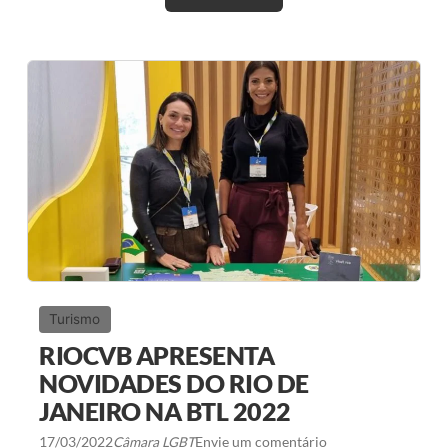
I
O
C
O
N
V
E
N
T
I
O
N
B
U
R
E
A
U
P
A
Turismo
S
S
RIOCVB APRESENTA
A
A
NOVIDADES DO RIO DE
C
JANEIRO NA BTL 2022
O
N
T
17/03/2022
Câmara LGBT
Envie um comentário