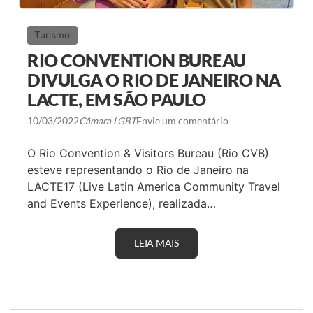
S
I
N
D
O
A
Turismo
E
D
X
E
RIO CONVENTION BUREAU
T
S
E
D
DIVULGA O RIO DE JANEIRO NA
R
O
I
LACTE, EM SÃO PAULO
R
O
I
R
O
10/03/2022
Câmara LGBT
Envie um comentário
D
E
O Rio Convention & Visitors Bureau (Rio CVB)
J
A
esteve representando o Rio de Janeiro na
N
LACTE17 (Live Latin America Community Travel
E
I
and Events Experience), realizada…
R
O
N
A
LEIA MAIS
R
B
I
T
O
L
C
2
O
0
N
2
V