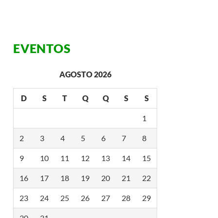
2
E
N
T
I
O
EVENTOS
N
B
U
R
AGOSTO 2026
E
A
U
D
S
T
Q
Q
S
S
D
I
V
1
U
L
2
3
4
5
6
7
8
G
A
O
9
10
11
12
13
14
15
R
I
16
17
18
19
20
21
22
O
D
E
23
24
25
26
27
28
29
J
A
N
30
31