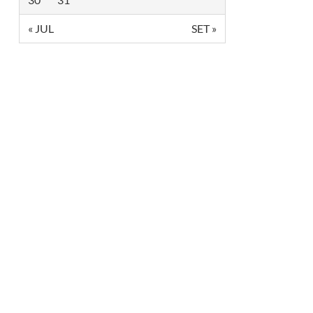
E
I
« JUL
SET »
R
O
N
A
L
A
C
T
E
,
E
M
S
Ã
O
P
A
U
L
O