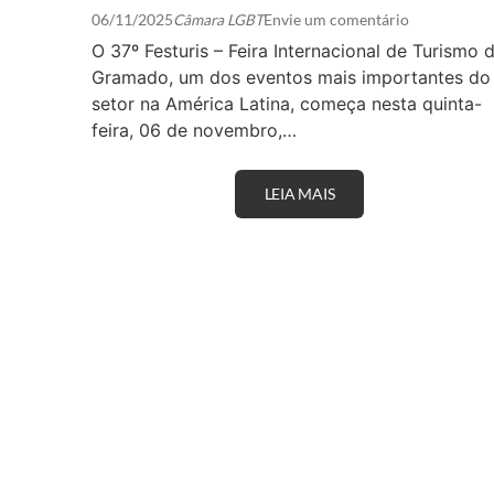
06/11/2025
Câmara LGBT
Envie um comentário
O 37º Festuris – Feira Internacional de Turismo 
Gramado, um dos eventos mais importantes do
setor na América Latina, começa nesta quinta-
feira, 06 de novembro,…
LEIA MAIS
G
R
A
M
A
D
O
S
E
D
I
A
F
E
I
R
A
Q