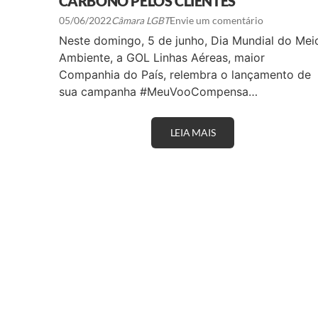
CARBONO PELOS CLIENTES
05/06/2022
Câmara LGBT
Envie um comentário
Neste domingo, 5 de junho, Dia Mundial do Mei
Ambiente, a GOL Linhas Aéreas, maior
Companhia do País, relembra o lançamento de
sua campanha #MeuVooCompensa…
LEIA MAIS
N
O
D
I
A
M
U
N
D
I
A
L
D
O
M
E
I