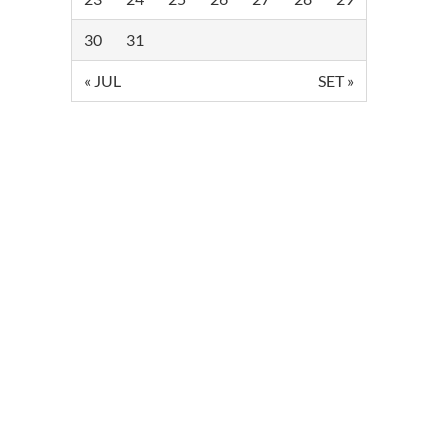
30
31
« JUL
SET »