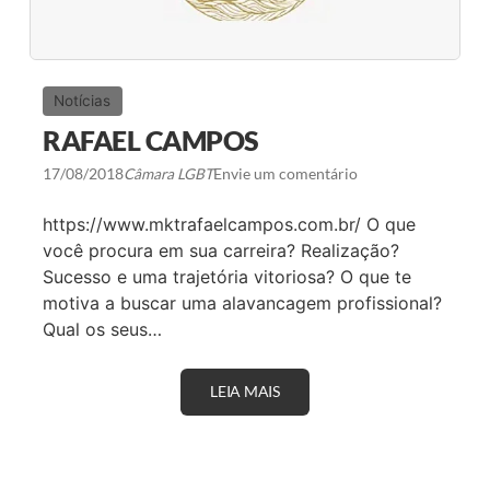
Notícias
RAFAEL CAMPOS
17/08/2018
Câmara LGBT
Envie um comentário
https://www.mktrafaelcampos.com.br/ O que
você procura em sua carreira? Realização?
Sucesso e uma trajetória vitoriosa? O que te
motiva a buscar uma alavancagem profissional?
Qual os seus…
LEIA MAIS
R
A
F
A
E
L