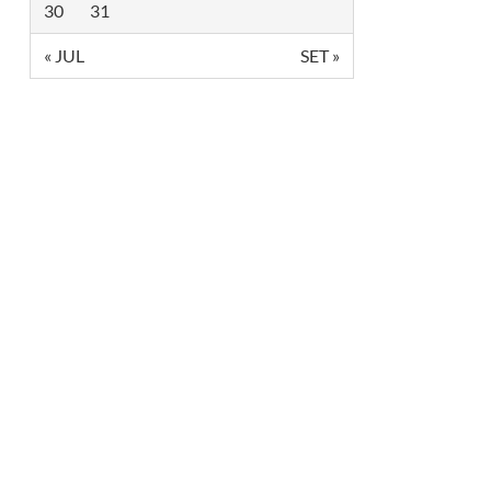
30
31
« JUL
SET »