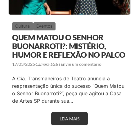
Cultura
Eventos
QUEM MATOU O SENHOR
BUONARROTI?: MISTÉRIO,
HUMOR E REFLEXÃO NO PALCO
17/03/2025
Câmara LGBT
Envie um comentário
A Cia. Transmaneiros de Teatro anuncia a
reapresentação única do sucesso “Quem Matou
o Senhor Buonarroti?”, peça que agitou a Casa
de Artes SP durante sua…
LEIA MAIS
Q
U
E
M
M