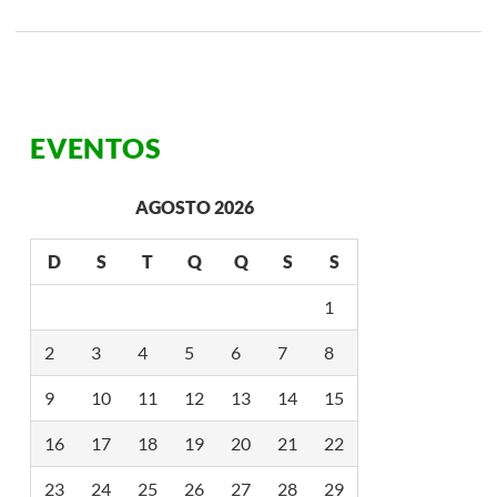
A
T
O
U
O
S
E
EVENTOS
N
H
O
R
AGOSTO 2026
B
U
O
D
S
T
Q
Q
S
S
N
A
R
1
R
O
2
3
4
5
6
7
8
T
I
?
9
10
11
12
13
14
15
:
M
16
17
18
19
20
21
22
I
S
T
23
24
25
26
27
28
29
É