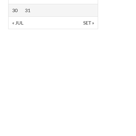
R
I
30
31
O
,
« JUL
SET »
H
U
M
O
R
E
R
E
F
L
E
X
Ã
O
N
O
P
A
L
C
O