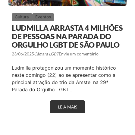
Cultura
Eventos
LUDMILLA ARRASTA 4 MILHÕES
DE PESSOAS NA PARADA DO
ORGULHO LGBT DE SÃO PAULO
23/06/2025
Câmara LGBT
Envie um comentário
Ludmilla protagonizou um momento histórico
neste domingo (22) ao se apresentar como a
principal atração do trio da Amstel na 29ª
Parada do Orgulho LGBT…
LEIA MAIS
L
U
D
M
I
L