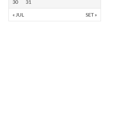
P
30
31
A
R
« JUL
SET »
A
D
A
D
O
O
R
G
U
L
H
O
L
G
B
T
D
E
S
Ã
O
P
A
U
L