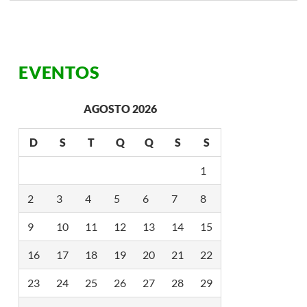
L
A
A
R
R
A
EVENTOS
S
T
A
4
AGOSTO 2026
M
I
L
D
S
T
Q
Q
S
S
H
Õ
E
1
S
D
2
3
4
5
6
7
8
E
P
E
9
10
11
12
13
14
15
S
S
16
17
18
19
20
21
22
O
A
S
23
24
25
26
27
28
29
N
A