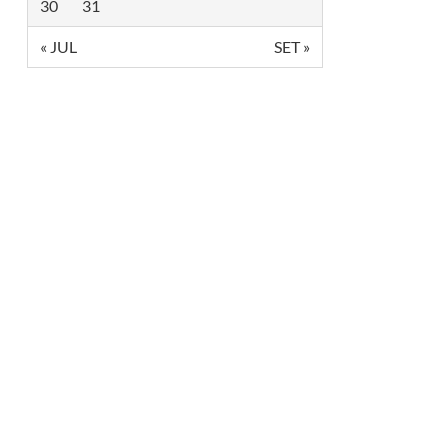
E
30
31
F
I
« JUL
SET »
C
I
Ê
N
C
I
A