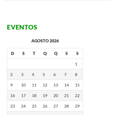
O
S
E
L
U
T
EVENTOS
A
S
D
A
AGOSTO 2026
S
P
E
D
S
T
Q
Q
S
S
S
S
O
1
A
S
2
3
4
5
6
7
8
L
G
B
9
10
11
12
13
14
15
T
I
16
17
18
19
20
21
22
+
C
O
23
24
25
26
27
28
29
M
D