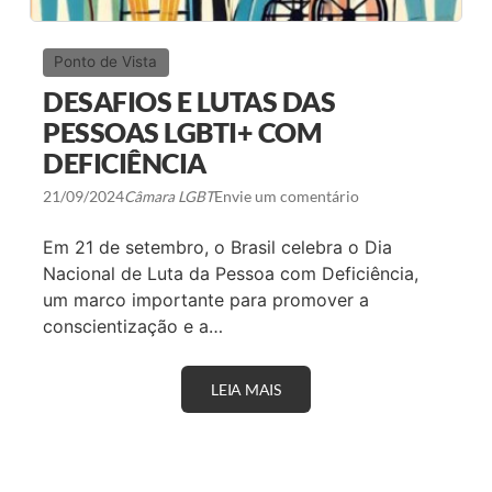
Ponto de Vista
DESAFIOS E LUTAS DAS
PESSOAS LGBTI+ COM
DEFICIÊNCIA
21/09/2024
Câmara LGBT
Envie um comentário
Em 21 de setembro, o Brasil celebra o Dia
Nacional de Luta da Pessoa com Deficiência,
um marco importante para promover a
conscientização e a…
LEIA MAIS
D
E
S
A
F
I