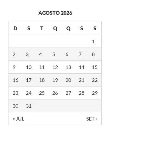
H
I
AGOSTO 2026
D
A
C
D
S
T
Q
Q
S
S
O
M
O
1
S
E
2
3
4
5
6
7
8
D
E
D
9
10
11
12
13
14
15
O
G
16
17
18
19
20
21
22
A
Y
G
23
24
25
26
27
28
29
A
M
E
30
31
S
2
« JUL
SET »
0
2
6