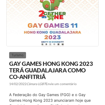
E
S
2
0
2
3
A
N
U
N
C
I
A
M
O
Turismo
D
A
GAY GAMES HONG KONG 2023
L
I
TERÁ GUADALAJARA COMO
D
CO-ANFITRIÃ
A
D
E
14/02/2022
Câmara LGBT
Envie um comentário
S
E
A Federação do Gay Games (FGG) e o Gay
S
P
Games Hong Kong 2023 anunciaram hoje que
O