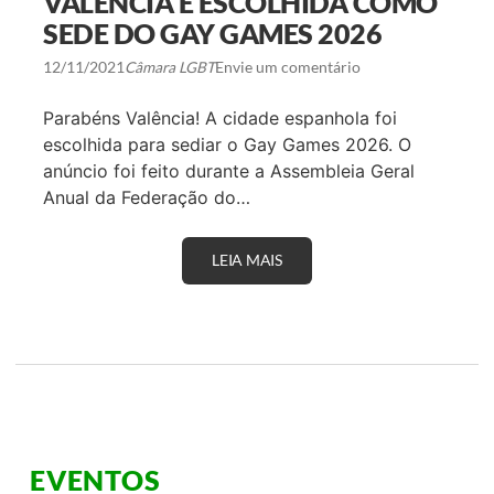
VALÊNCIA É ESCOLHIDA COMO
Á
G
SEDE DO GAY GAMES 2026
U
A
12/11/2021
Câmara LGBT
Envie um comentário
D
A
L
Parabéns Valência! A cidade espanhola foi
A
escolhida para sediar o Gay Games 2026. O
J
A
anúncio foi feito durante a Assembleia Geral
R
Anual da Federação do…
A
C
O
M
LEIA MAIS
V
O
A
C
L
O
Ê
-
N
A
C
N
I
F
A
I
É
T
E
R
S
I
C
Ã
EVENTOS
O
L