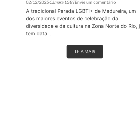
02/12/2025
Câmara LGBT
Envie um comentário
A tradicional Parada LGBTI+ de Madureira, um
dos maiores eventos de celebração da
diversidade e da cultura na Zona Norte do Rio, 
tem data…
LEIA MAIS
P
A
R
A
D
A
L
G
B
T
I
+
D
E
M
A
D
U