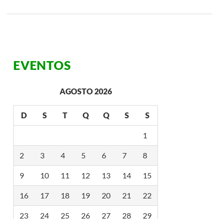
R
E
G
I
S
T
R
EVENTOS
O
U
Q
U
AGOSTO 2026
E
D
A
D
S
T
Q
Q
S
S
E
M
C
1
A
S
2
3
4
5
6
7
8
O
S
D
9
10
11
12
13
14
15
E
H
16
17
18
19
20
21
22
I
V
E
23
24
25
26
27
28
29
A