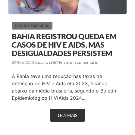
Direitos Humanos
BAHIA REGISTROU QUEDA EM
CASOS DE HIV E AIDS, MAS
DESIGUALDADES PERSISTEM
26/05/2025
Câmara LGBT
Envie um comentário
A Bahia teve uma redução nas taxas de
detecção de HIV e Aids em 2023, ficando
abaixo da média brasileira, segundo o Boletim
Epidemiológico HIV/Aids 2024,…
LEIA MAIS
B
A
H
I
A