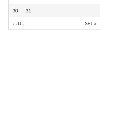
I
D
30
31
S
,
« JUL
SET »
M
A
S
D
E
S
I
G
U
A
L
D
A
D
E
S
P
E
R
S
I
S
T
E