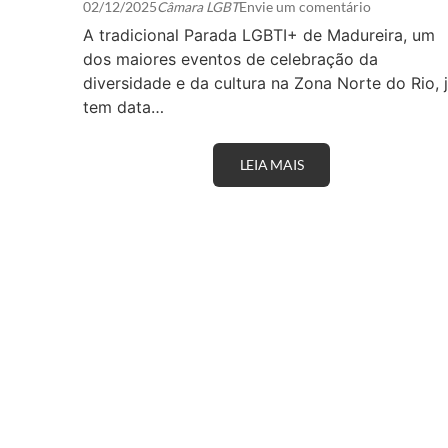
02/12/2025
Câmara LGBT
Envie um comentário
A tradicional Parada LGBTI+ de Madureira, um
dos maiores eventos de celebração da
diversidade e da cultura na Zona Norte do Rio, 
tem data…
LEIA MAIS
P
A
R
A
D
A
L
G
B
T
I
+
D
E
M
A
D
U