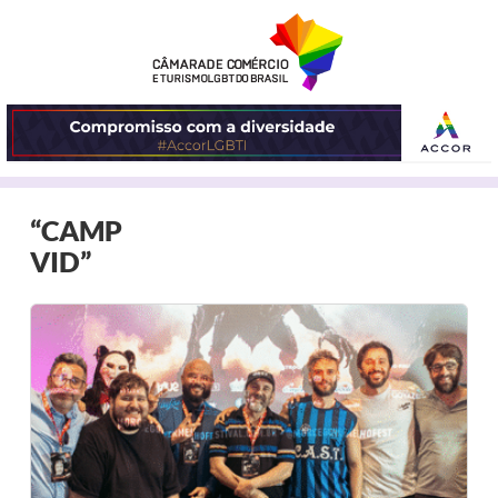
ABRIR
“CAMP
O
VID”
MENU