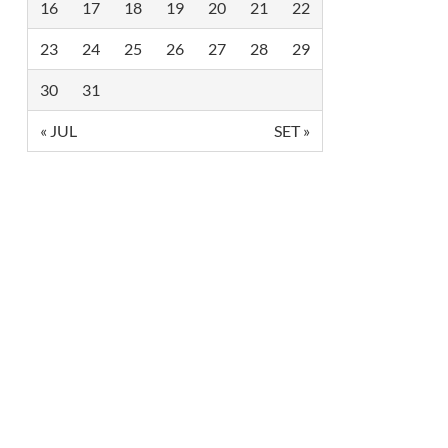
16
17
18
19
20
21
22
Ó
R
I
23
24
25
26
27
28
29
C
A
C
30
31
O
M
« JUL
SET »
D
I
S
T
R
I
B
U
I
Ç
Ã
O
D
E
R
$
1
0
5
M