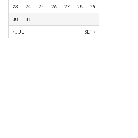
A
23
24
25
26
27
28
29
N
H
Ã
30
31
D
A
« JUL
SET »
C
Â
M
A
R
A
L
G
B
T