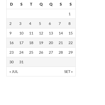
G
D
S
T
Q
Q
S
S
P
A
T
1
R
O
2
3
4
5
6
7
8
C
I
N
9
10
11
12
13
14
15
A
9
16
17
18
19
20
21
22
ª
C
O
23
24
25
26
27
28
29
N
F
E
30
31
R
Ê
« JUL
SET »
N
C
I
A
I
N
T
E
R