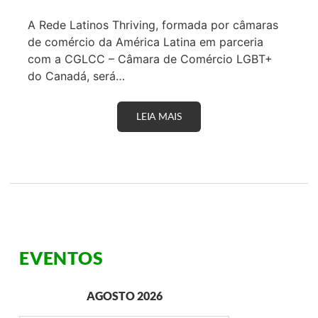
A Rede Latinos Thriving, formada por câmaras
de comércio da América Latina em parceria
com a CGLCC – Câmara de Comércio LGBT+
do Canadá, será…
LEIA MAIS
R
E
D
E
L
A
T
I
N
O
S
T
EVENTOS
H
R
I
V
AGOSTO 2026
I
N