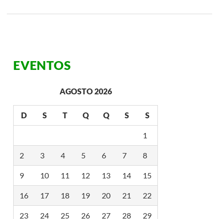
R
I
S
2
0
2
5
EVENTOS
E
N
C
E
AGOSTO 2026
R
R
A
D
S
T
Q
Q
S
S
C
O
M
1
C
R
2
3
4
5
6
7
8
E
S
C
9
10
11
12
13
14
15
I
M
16
17
18
19
20
21
22
E
N
T
23
24
25
26
27
28
29
O