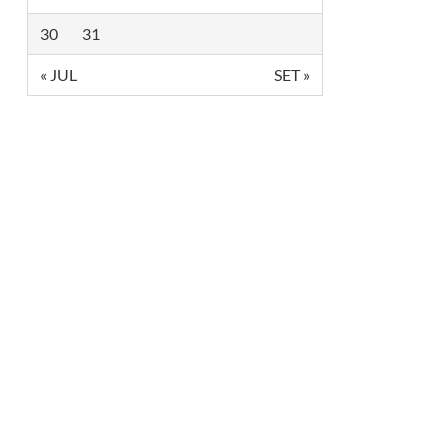
D
E
30
31
1
5
« JUL
SET »
%
E
L
E
G
A
D
O
D
E
I
N
O
V
A
Ç
Ã
O
P
A
R
A
O
T