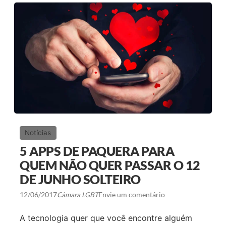
E
C
E
H
O
J
E
O
F
Ó
R
U
M
D
A
C
Notícias
Â
M
5 APPS DE PAQUERA PARA
A
R
QUEM NÃO QUER PASSAR O 12
A
DE JUNHO SOLTEIRO
L
G
B
12/06/2017
Câmara LGBT
Envie um comentário
T
N
A tecnologia quer que você encontre alguém
A
C