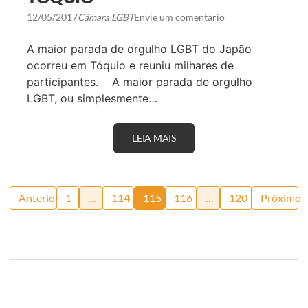
F
O
12/05/2017
Câmara LGBT
Envie um comentário
B
I
A maior parada de orgulho LGBT do Japão
A
,
ocorreu em Tóquio e reuniu milhares de
H
participantes. A maior parada de orgulho
O
J
LGBT, ou simplesmente…
E
1
7
D
LEIA MAIS
M
E
A
M
I
A
O
I
R
Paginação
O
P
Anterior
1
…
114
115
116
…
120
Próximo
A
de
R
A
D
posts
A
D
O
O
R
G