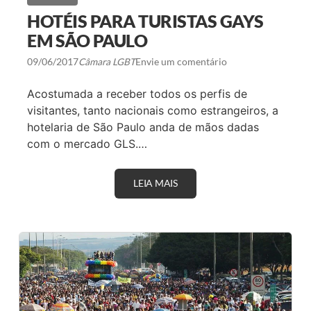
M
N
HOTÉIS PARA TURISTAS GAYS
Ã
O
EM SÃO PAULO
Q
U
09/06/2017
Câmara LGBT
Envie um comentário
E
R
P
Acostumada a receber todos os perfis de
A
visitantes, tanto nacionais como estrangeiros, a
S
S
hotelaria de São Paulo anda de mãos dadas
A
com o mercado GLS.…
R
O
1
2
LEIA MAIS
H
D
O
E
T
J
É
U
I
N
S
H
P
O
A
S
R
O
A
L
T
T
U