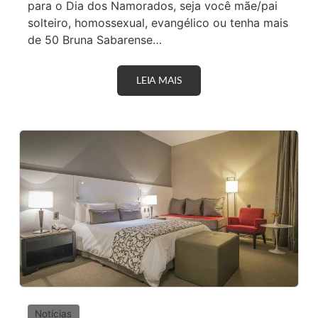
para o Dia dos Namorados, seja você mãe/pai
A
solteiro, homossexual, evangélico ou tenha mais
P
I
de 50 Bruna Sabarense…
T
A
L
P
LEIA MAIS
5
A
A
U
P
L
P
I
S
S
D
T
E
A
P
A
Q
U
E
R
A
P
A
R
A
Q
U
E
Notícias