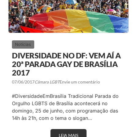
E
R
I
I
R
S
O
T
A
S
G
A
Y
Notícias
S
E
DIVERSIDADE NO DF: VEM AÍ A
M
S
20ª PARADA GAY DE BRASÍLIA
Ã
2017
O
P
A
07/06/2017
Câmara LGBT
Envie um comentário
U
L
#DiversidadeEmBrasília Tradicional Parada do
O
Orgulho LGBTS de Brasília acontecerá no
domingo, 25 de junho, com programação das
14h às 21h, com o tema o slogan…
LEIA MAIS
D