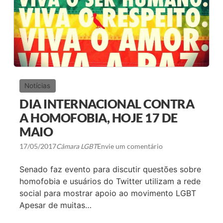
D
O
A
D
D
O
I
2
V
1
E
º
R
M
S
Ê
I
S
D
D
A
O
Notícias
D
O
E
R
DIA INTERNACIONAL CONTRA
S
G
E
U
A HOMOFOBIA, HOJE 17 DE
X
L
U
MAIO
H
A
O
L
L
17/05/2017
Câmara LGBT
Envie um comentário
G
B
Senado faz evento para discutir questões sobre
T
N
homofobia e usuários do Twitter utilizam a rede
A
social para mostrar apoio ao movimento LGBT
C
I
Apesar de muitas…
D
A