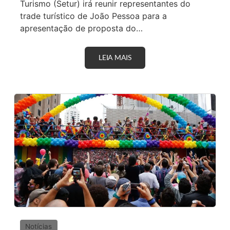
Turismo (Setur) irá reunir representantes do
trade turístico de João Pessoa para a
apresentação de proposta do…
LEIA MAIS
S
E
T
U
R
E
C
O
O
R
D
E
N
A
D
O
R
I
A
L
G
Notícias