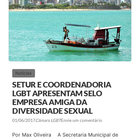
A
Á
L
A
A
G
B
E
R
N
E
T
P
E
O
S
R
E
T
M
A
S
S
Ã
À
O
1
P
A
Notícias
A
M
U
A
SETUR E COORDENADORIA
L
R
O
C
LGBT APRESENTAM SELO
H
EMPRESA AMIGA DA
A
L
DIVERSIDADE SEXUAL
G
B
01/06/2017
Câmara LGBT
Envie um comentário
T
Por Max Oliveira A Secretaria Municipal de