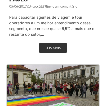
D
05/06/2017
Câmara LGBT
Envie um comentário
A
G
A
Para capacitar agentes de viagem e tour
Y
D
operadores a um melhor entendimento desse
E
segmento, que cresce quase 6,5% a mais que o
B
R
restante do setor,…
A
S
Í
LEIA MAIS
N
L
A
I
S
A
E
2
M
0
A
1
N
7
A
D
A
P
A
R
A
D
A