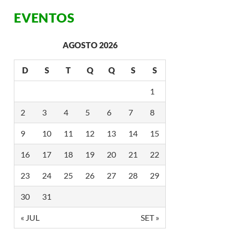
U
L
EVENTOS
H
O
L
AGOSTO 2026
G
B
T
D
S
T
Q
Q
S
S
D
O
J
1
A
P
2
3
4
5
6
7
8
Ã
O
O
9
10
11
12
13
14
15
C
O
R
16
17
18
19
20
21
22
R
E
23
24
25
26
27
28
29
U
E
M
30
31
T
Ó
« JUL
SET »
Q
U