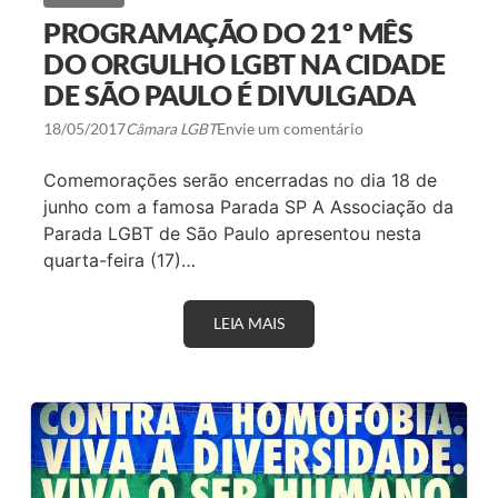
B
T
PROGRAMAÇÃO DO 21º MÊS
A
P
DO ORGULHO LGBT NA CIDADE
R
DE SÃO PAULO É DIVULGADA
E
S
E
18/05/2017
Câmara LGBT
Envie um comentário
N
T
Comemorações serão encerradas no dia 18 de
A
M
junho com a famosa Parada SP A Associação da
S
Parada LGBT de São Paulo apresentou nesta
E
L
quarta-feira (17)…
O
E
M
P
LEIA MAIS
P
R
R
E
O
S
G
A
R
A
A
M
M
I
A
G
Ç
A
Ã