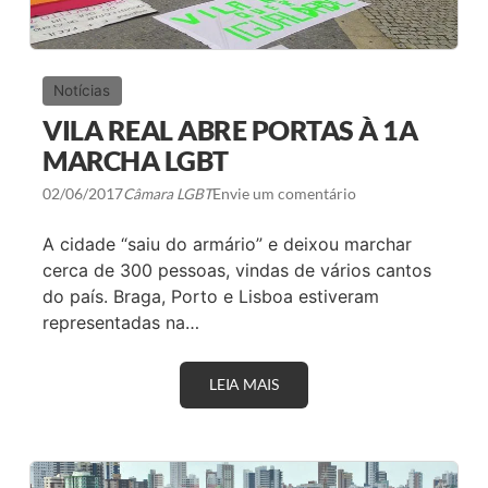
,
F
Ó
R
U
Notícias
M
D
VILA REAL ABRE PORTAS À 1A
E
T
MARCHA LGBT
U
R
02/06/2017
Câmara LGBT
Envie um comentário
I
S
M
A cidade “saiu do armário” e deixou marchar
O
cerca de 300 pessoas, vindas de vários cantos
L
G
do país. Braga, Porto e Lisboa estiveram
B
representadas na…
T
C
A
P
LEIA MAIS
V
A
I
C
L
I
A
T
R
A
E
R